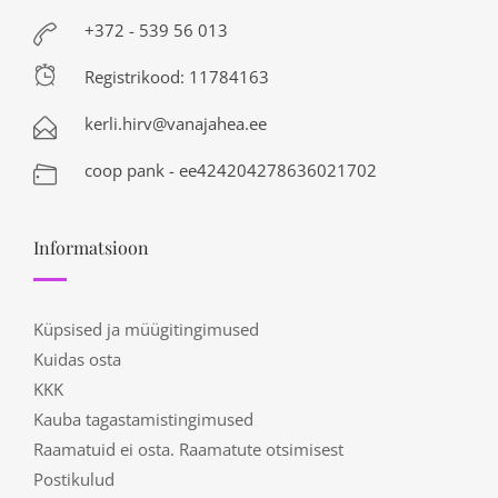
+372 - 539 56 013
Registrikood: 11784163
kerli.hirv@vanajahea.ee
coop pank - ee424204278636021702
Informatsioon
Küpsised ja müügitingimused
Kuidas osta
KKK
Kauba tagastamistingimused
Raamatuid ei osta. Raamatute otsimisest
Postikulud