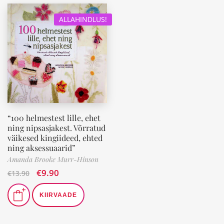
ALLAHINDLUS!
“100 helmestest lille, ehet
ning nipsasjakest. Võrratud
väikesed kingiideed, ehted
ning aksessuaarid”
Amanda Brooke Murr-Hinson
€
9.90
€
13.90
KIIRVAADE