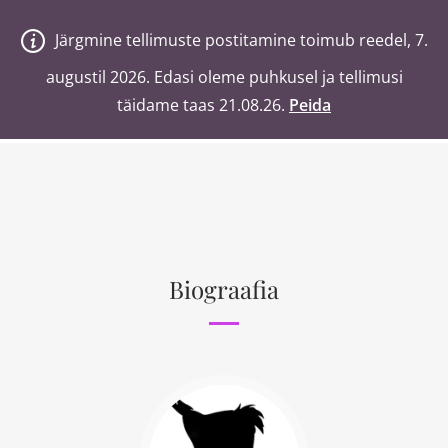
V
a
n
a
j
a
H
e
a
Järgmine tellimuste postitamine toimub reedel, 7.
Järgmine tellimuste postitamine toimub reedel, 7.
0
Ostukorv
augustil 2026. Edasi oleme puhkusel ja tellimusi
augustil 2026. Edasi oleme puhkusel ja tellimusi
täidame taas 21.08.26.
täidame taas 21.08.26.
Peida
Peida
Otsi poest märksõnaga
Biograafia