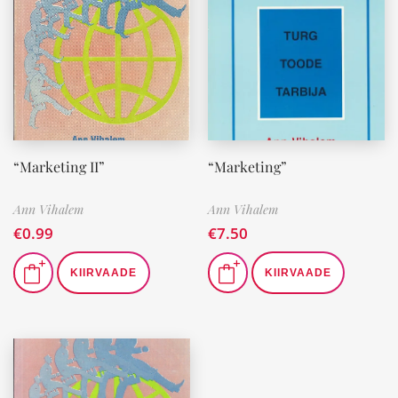
“Marketing II”
“Marketing”
Ann Vihalem
Ann Vihalem
€
0.99
€
7.50
KIIRVAADE
KIIRVAADE