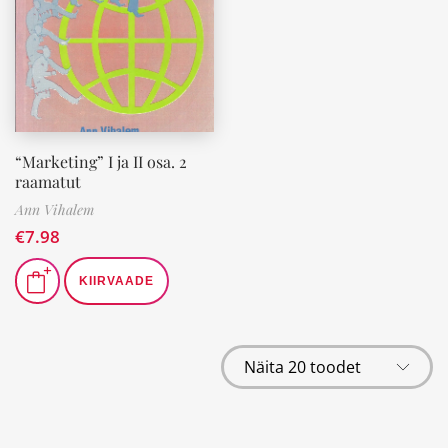
“Marketing” I ja II osa. 2
raamatut
Ann Vihalem
€
7.98
KIIRVAADE