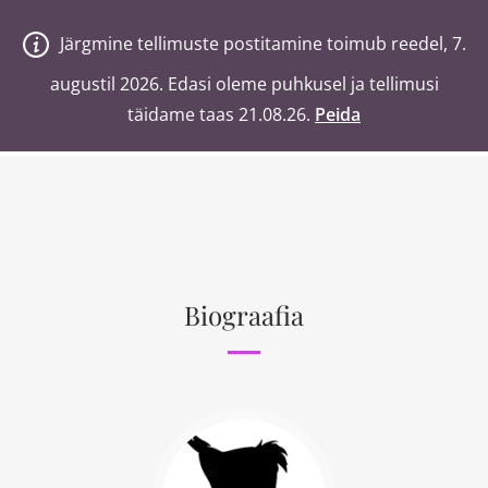
V
a
n
a
j
a
H
e
a
Järgmine tellimuste postitamine toimub reedel, 7.
Järgmine tellimuste postitamine toimub reedel, 7.
0
Ostukorv
augustil 2026. Edasi oleme puhkusel ja tellimusi
augustil 2026. Edasi oleme puhkusel ja tellimusi
täidame taas 21.08.26.
täidame taas 21.08.26.
Peida
Peida
Otsi poest märksõnaga
Biograafia