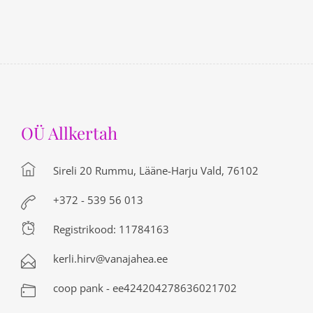
OÜ Allkertah
Sireli 20 Rummu, Lääne-Harju Vald, 76102
+372 - 539 56 013
Registrikood: 11784163
kerli.hirv@vanajahea.ee
coop pank - ee424204278636021702