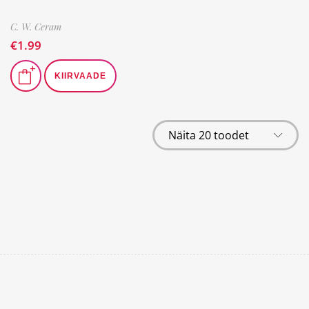
C. W. Ceram
€
1.99
KIIRVAADE