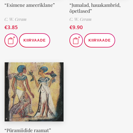
“Esimene ameeriklane”
“Jumalad, hauakambrid,
õpetlased”
C. W. Ceram
C. W. Ceram
€
3.85
€
9.90
KIIRVAADE
KIIRVAADE
“Püramiidide raamat”