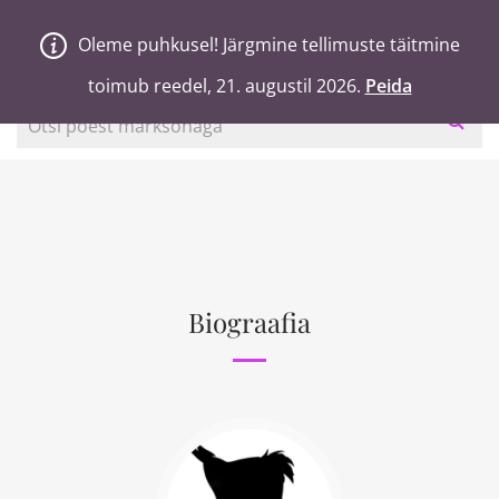
V
a
n
a
j
a
H
e
a
Oleme puhkusel! Järgmine tellimuste täitmine
Oleme puhkusel! Järgmine tellimuste täitmine
0
Ostukorv
toimub reedel, 21. augustil 2026.
toimub reedel, 21. augustil 2026.
Peida
Peida
Otsi poest märksõnaga
Biograafia