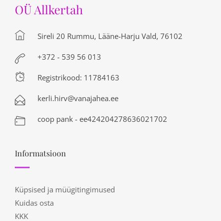
OÜ Allkertah
Sireli 20 Rummu, Lääne-Harju Vald, 76102
+372 - 539 56 013
Registrikood: 11784163
kerli.hirv@vanajahea.ee
coop pank - ee424204278636021702
Informatsioon
Küpsised ja müügitingimused
Kuidas osta
KKK