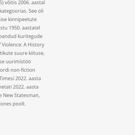
) võitis 2006. aastal
kategoorias. See oli
ise kinnipeetute
astu 1950. aastatel
 pandud kuritegude
f Violence: A History
itikute suure kiituse,
ise uurimistöö
fordi non-fiction
 Timesi 2022. aasta
etati 2022. aasta
de New Statesman,
tones poolt.