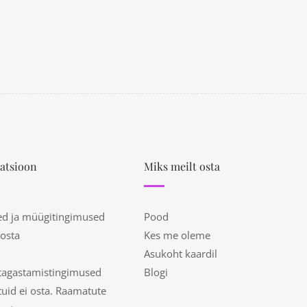
atsioon
Miks meilt osta
ed ja müügitingimused
Pood
 osta
Kes me oleme
Asukoht kaardil
tagastamistingimused
Blogi
uid ei osta. Raamatute