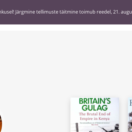
usel! Järgmine tellimuste täitmine toimub reedel, 21. augu
usel! Järgmine tellimuste täitmine toimub reedel, 21. augu
T
ä
sõnaga