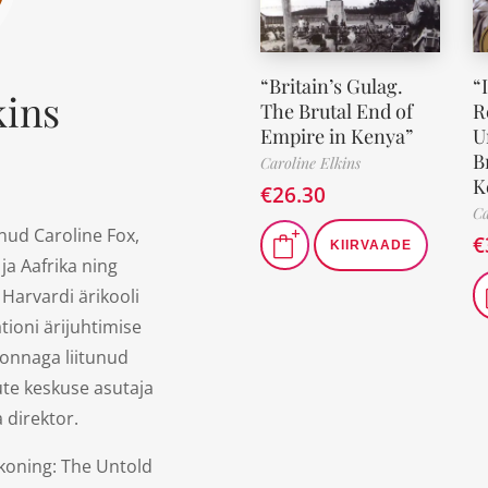
“Britain’s Gulag.
“
kins
The Brutal End of
R
Empire in Kenya”
U
B
Caroline Elkins
K
€
26.30
Ca
nud Caroline Fox,
€
KIIRVAADE
ja Aafrika ning
Harvardi ärikooli
ioni ärijuhtimise
onnaga liitunud
ute keskuse asutaja
direktor.
koning: The Untold