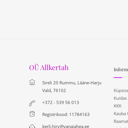
OÜ Allkertah
Inform
Sireli 20 Rummu, Lääne-Harju
Vald, 76102
Küpsis
Kuidas
+372 - 539 56 013
KKK
Kauba 
Registrikood: 11784163
Raamat
kerli.hirv@vanajahea.ee