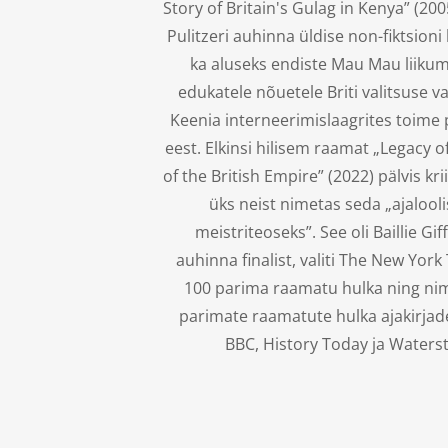
Story of Britain's Gulag in Kenya” (2005
Pulitzeri auhinna üldise non-fiktsioni 
ka aluseks endiste Mau Mau liikum
edukatele nõuetele Briti valitsuse v
Keenia interneerimislaagrites toime
eest. Elkinsi hilisem raamat „Legacy o
of the British Empire” (2022) pälvis kri
üks neist nimetas seda „ajalool
meistriteoseks”. See oli Baillie Gif
auhinna finalist, valiti The New York
100 parima raamatu hulka ning nim
parimate raamatute hulka ajakirja
BBC, History Today ja Waters