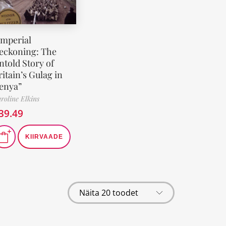
Imperial
eckoning: The
ntold Story of
ritain’s Gulag in
enya”
roline Elkins
39.49
KIIRVAADE