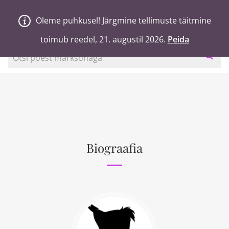
V
a
n
a
j
a
H
e
a
Oleme puhkusel! Järgmine tellimuste täitmine
Oleme puhkusel! Järgmine tellimuste täitmine
0
Ostukorv
toimub reedel, 21. augustil 2026.
toimub reedel, 21. augustil 2026.
Peida
Peida
Otsi poest märksõnaga
Biograafia