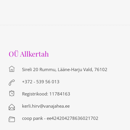
OÜ Allkertah
Sireli 20 Rummu, Lääne-Harju Vald, 76102
+372 - 539 56 013
Registrikood: 11784163
kerli.hirv@vanajahea.ee
coop pank - ee424204278636021702