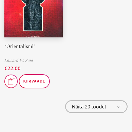
“Orientalismi”
Edward W. Said
€
22.00
KIIRVAADE