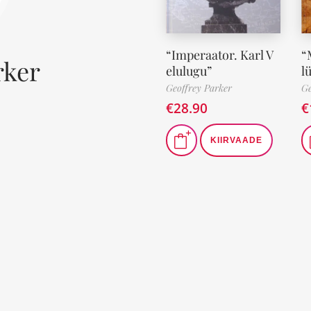
“Imperaator. Karl V
“
rker
elulugu”
l
Geoffrey Parker
Ge
€
28.90
€
KIIRVAADE