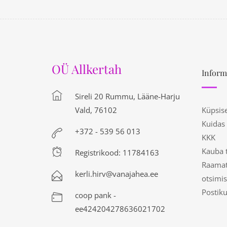
OÜ Allkertah
Inform
Sireli 20 Rummu, Lääne-Harju
Vald, 76102
Küpsis
Kuidas
+372 - 539 56 013
KKK
Kauba 
Registrikood: 11784163
Raamat
kerli.hirv@vanajahea.ee
otsimis
Postik
coop pank -
ee424204278636021702