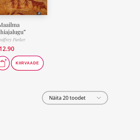
Maailma
ühiajalugu”
offrey Parker
12.90
KIIRVAADE