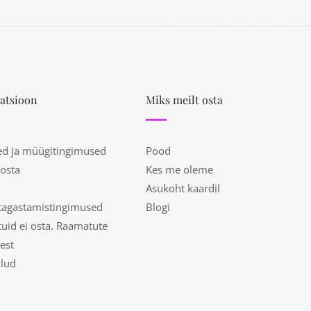
atsioon
Miks meilt osta
ed ja müügitingimused
Pood
 osta
Kes me oleme
Asukoht kaardil
tagastamistingimused
Blogi
uid ei osta. Raamatute
est
ulud