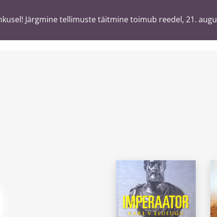
usel! Järgmine tellimuste täitmine toimub reedel, 21. augu
usel! Järgmine tellimuste täitmine toimub reedel, 21. augu
T
ä
sõnaga