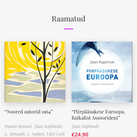
Raamatud
“Noored autorid 1964”
“Piirpääsukese Euroopa.
Baikalist Assoorideni”
Hando Runnel,
Jaan Kaplinski,
Jaan Kaplinski
L. Metsaalt,
L. Seppel,
Viivi Luik
€
24.90