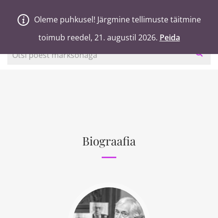
V
a
n
a
j
a
H
e
a
Oleme puhkusel! Järgmine tellimuste täitmine
Oleme puhkusel! Järgmine tellimuste täitmine
0
Ostukorv
toimub reedel, 21. augustil 2026.
toimub reedel, 21. augustil 2026.
Peida
Peida
Otsi poest märksõnaga
Biograafia