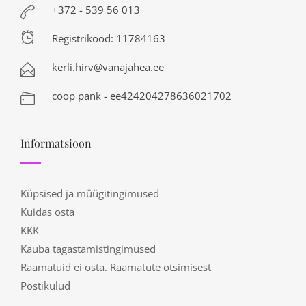
+372 - 539 56 013
Registrikood: 11784163
kerli.hirv@vanajahea.ee
coop pank - ee424204278636021702
Informatsioon
Küpsised ja müügitingimused
Kuidas osta
KKK
Kauba tagastamistingimused
Raamatuid ei osta. Raamatute otsimisest
Postikulud