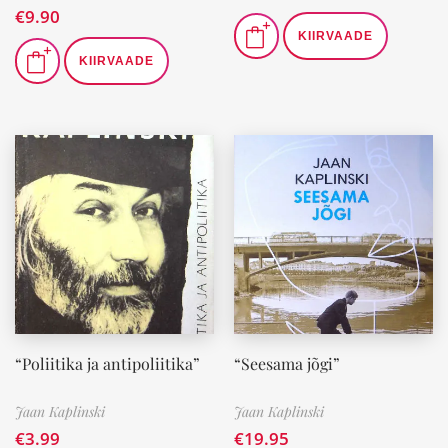
€
9.90
KIIRVAADE
KIIRVAADE
“Poliitika ja antipoliitika”
“Seesama jõgi”
Jaan Kaplinski
Jaan Kaplinski
€
3.99
€
19.95