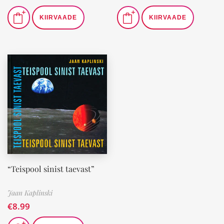
KIIRVAADE
KIIRVAADE
“Teispool sinist taevast”
Jaan Kaplinski
€
8.99