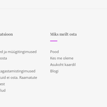
atsioon
Miks meilt osta
ed ja müügitingimused
Pood
 osta
Kes me oleme
Asukoht kaardil
tagastamistingimused
Blogi
uid ei osta. Raamatute
est
ulud