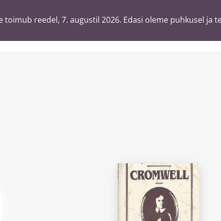
 toimub reedel, 7. augustil 2026. Edasi oleme puhkusel ja t
 toimub reedel, 7. augustil 2026. Edasi oleme puhkusel ja t
T
ä
sõnaga