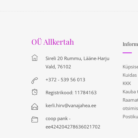
OÜ Allkertah
Inform
Sireli 20 Rummu, Lääne-Harju
Vald, 76102
Küpsis
Kuidas
+372 - 539 56 013
KKK
Kauba 
Registrikood: 11784163
Raamat
kerli.hirv@vanajahea.ee
otsimis
Postik
coop pank -
ee424204278636021702