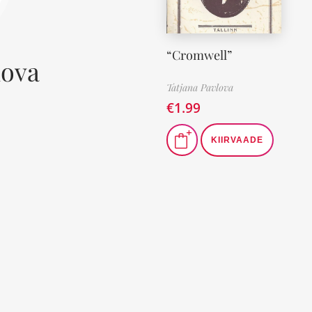
“Cromwell”
lova
Tatjana Pavlova
€
1.99
KIIRVAADE