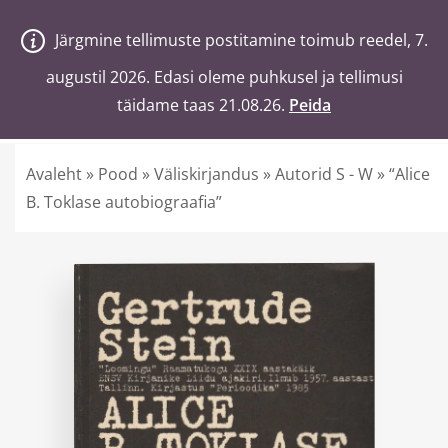
V
a
n
a
j
a
H
e
a
Järgmine tellimuste postitamine toimub reedel, 7.
Järgmine tellimuste postitamine toimub reedel, 7.
0
Ostukorv
augustil 2026. Edasi oleme puhkusel ja tellimusi
augustil 2026. Edasi oleme puhkusel ja tellimusi
täidame taas 21.08.26.
täidame taas 21.08.26.
Peida
Peida
Otsi poest märksõnaga
Avaleht
»
Pood
»
Väliskirjandus
»
Autorid S - W
»
“Alice
B. Toklase autobiograafia”