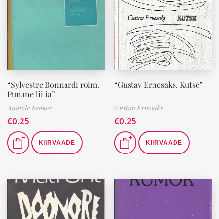
“Sylvestre Bonnardi roim.
“Gustav Ernesaks. Kutse”
Punane liilia”
Anatole France
Gustav Ernesaks
€
0.25
€
0.25
KIIRVAADE
KIIRVAADE