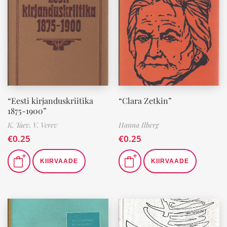
“Eesti kirjanduskriitika
“Clara Zetkin”
1875-1900”
K. Taev. V. Verev
Hanna Ilberg
€
0.25
€
0.25
KIIRVAADE
KIIRVAADE