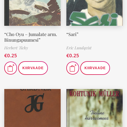
“Cho Oyu – Jumalate arm.
“Sari”
Binungapuumesi”
Herbert Tichy
Eric Lundqvist
€
0.25
€
0.25
KIIRVAADE
KIIRVAADE