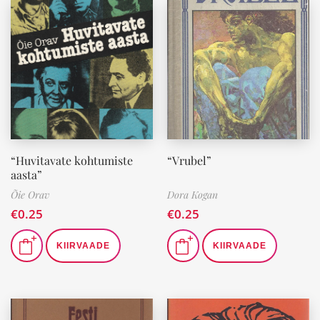
“Huvitavate kohtumiste
“Vrubel”
aasta”
Õie Orav
Dora Kogan
€
0.25
€
0.25
KIIRVAADE
KIIRVAADE