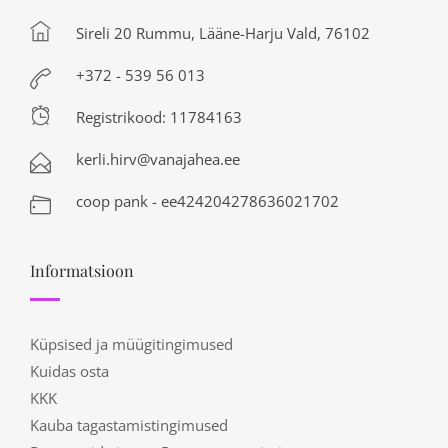
Sireli 20 Rummu, Lääne-Harju Vald, 76102
+372 - 539 56 013
Registrikood: 11784163
kerli.hirv@vanajahea.ee
coop pank - ee424204278636021702
Informatsioon
Küpsised ja müügitingimused
Kuidas osta
KKK
Kauba tagastamistingimused