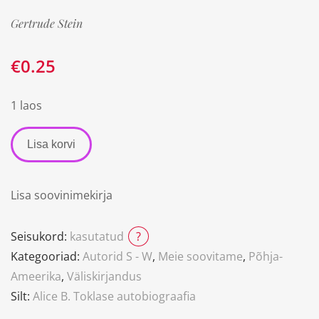
Gertrude Stein
€
0.25
1 laos
Lisa korvi
Lisa soovinimekirja
Seisukord:
kasutatud
?
Kategooriad:
Autorid S - W
,
Meie soovitame
,
Põhja-
Ameerika
,
Väliskirjandus
Silt:
Alice B. Toklase autobiograafia