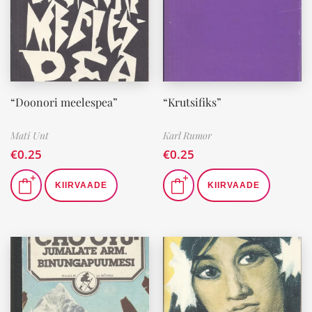
“Doonori meelespea”
“Krutsifiks”
Mati Unt
Karl Rumor
€
0.25
€
0.25
KIIRVAADE
KIIRVAADE