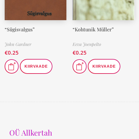
“Sügisvalgus”
“Kohtunik Müller”
John Gardner
Eeva Joenpelto
€
0.25
€
0.25
KIIRVAADE
KIIRVAADE
OÜ Allkertah