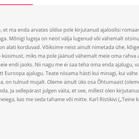
, et ma enda arvates üldse pole kirjutanud ajaloolisi romaa
jaga. Mõnigi lugeja on neist välja lugenud või vähemalt otsi
 on alati korduvad. Võiksime neist ainult nimetada ühe, kõig
b küsimust, miks ma pole jäänud vähemalt meie oma rahva aja
eie endi jaoks. Nii nagu me ei saa teha oma enda ajalugu, va
kätt Euroopa ajalugu. Teate niisama hästi kui minagi, kui vä
alba, on tulnud mujalt. Oleme ainult üks osa Õhtumaast (ol
da. Ja sellepärast julgen väita, et see, millest olen kirjuta
iega, kas me seda tahame või mitte. Karl Ristikivi („Teine 