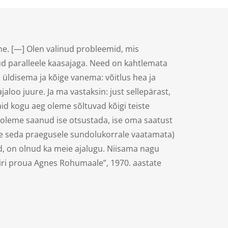
ne. [—] Olen valinud probleemid, mis
nud paralleele kaasajaga. Need on kahtlemata
e üldisema ja kõige vanema: võitlus hea ja
loo juure. Ja ma vastaksin: just sellepärast,
id kogu aeg oleme sõltuvad kõigi teiste
he oleme saanud ise otsustada, ise oma saatust
eme seda praegusele sundolukorrale vaatamata)
nud, on olnud ka meie ajalugu. Niisama nagu
kiri proua Agnes Rohumaale”, 1970. aastate