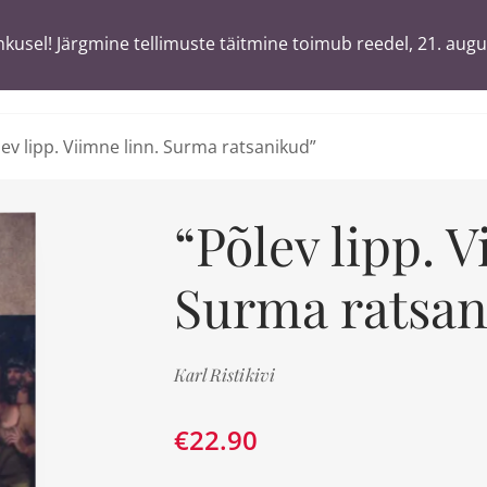
usel! Järgmine tellimuste täitmine toimub reedel, 21. augu
usel! Järgmine tellimuste täitmine toimub reedel, 21. augu
T
ä
sõnaga
lev lipp. Viimne linn. Surma ratsanikud”
“Põlev lipp. V
Surma ratsan
Karl Ristikivi
€
22.90