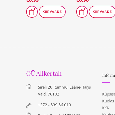
KIIRVAADE
KIIRVAADE
OÜ Allkertah
Inform
Sireli 20 Rummu, Lääne-Harju
Vald, 76102
Küpsis
Kuidas
+372 - 539 56 013
KKK
Kauba 