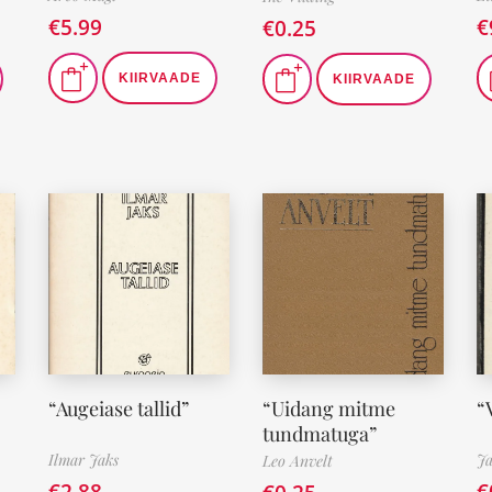
€
5.99
€
€
0.25
KIIRVAADE
KIIRVAADE
“Augeiase tallid”
“Uidang mitme
“
tundmatuga”
Ilmar Jaks
Ja
Leo Anvelt
€
2.88
€