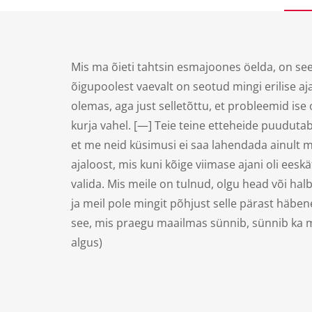
Mis ma õieti tahtsin esmajoones öelda, on see
õigupoolest vaevalt on seotud mingi erilise a
olemas, aga just selletõttu, et probleemid ise
kurja vahel. [—] Teie teine etteheide puuduta
et me neid küsimusi ei saa lahendada ainult m
ajaloost, mis kuni kõige viimase ajani oli ees
valida. Mis meile on tulnud, olgu head või h
ja meil pole mingit põhjust selle pärast häbene
see, mis praegu maailmas sünnib, sünnib ka me
algus)