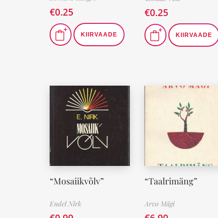
€
0.25
€
0.25
KIIRVAADE
KIIRVAADE
“Mosaiikvõlv”
“Taalrimäng”
Endel Nirk
Arvo Mägi
€
0.99
€
6.90