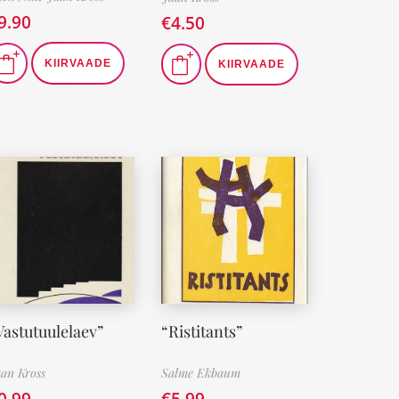
9.90
€
4.50
KIIRVAADE
KIIRVAADE
Vastutuulelaev”
“Ristitants”
an Kross
Salme Ekbaum
0.99
€
5.99