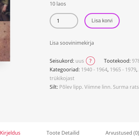
10 laos
Lisa korvi
Lisa soovinimekirja
Seisukord:
uus
?
Tootekood:
97
Kategooriad:
1940 - 1964
,
1965 - 1979
,
trükikojast
Silt:
Põlev lipp. Viimne linn. Surma rat
Kirjeldus
Toote Detailid
Arvustused (0