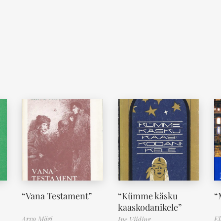
“Vana Testament”
“Kümme käsku
“
kaaskodanikele”
Arvo Mägi
El
Ine Viiding