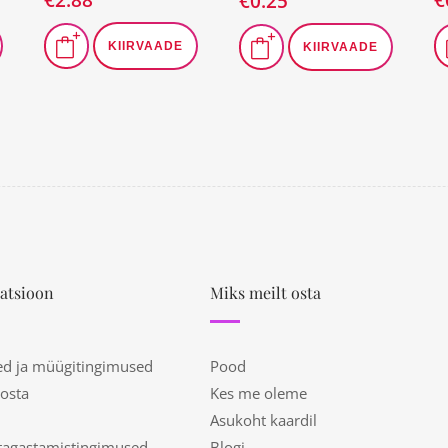
€
0.25
KIIRVAADE
KIIRVAADE
atsioon
Miks meilt osta
ed ja müügitingimused
Pood
 osta
Kes me oleme
Asukoht kaardil
tagastamistingimused
Blogi