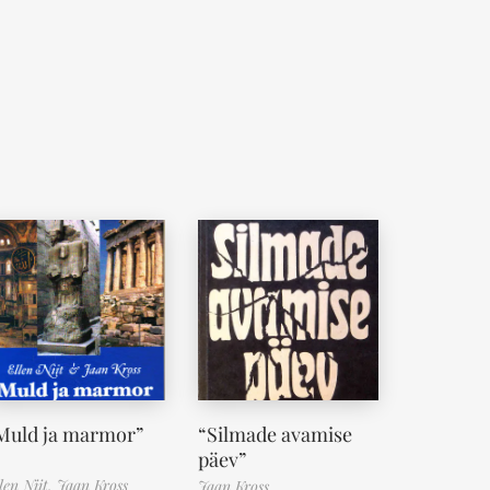
Muld ja marmor”
“Silmade avamise
päev”
len Niit,
Jaan Kross
Jaan Kross