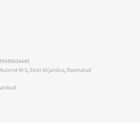
89949604449
Autorid M-S
,
Eesti kirjandus
,
Raamatud
sanikud
)