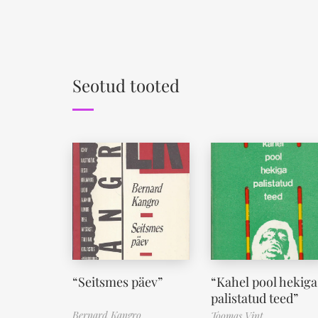
Seotud tooted
“Seitsmes päev”
“Kahel pool hekiga
palistatud teed”
Bernard Kangro
Toomas Vint