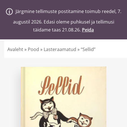
V
a
n
a
j
a
H
e
a
Järgmine tellimuste postitamine toimub reedel, 7.
Järgmine tellimuste postitamine toimub reedel, 7.
0
Ostukorv
augustil 2026. Edasi oleme puhkusel ja tellimusi
augustil 2026. Edasi oleme puhkusel ja tellimusi
täidame taas 21.08.26.
täidame taas 21.08.26.
Peida
Peida
Otsi poest märksõnaga
Avaleht
»
Pood
»
Lasteraamatud
»
“Sellid”