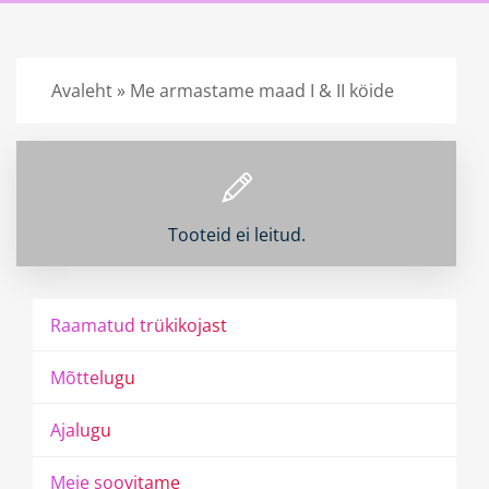
Avaleht
»
Me armastame maad I & II köide
Tooteid ei leitud.
R
a
a
m
a
t
u
d
t
r
ü
k
i
k
o
j
a
s
t
M
õ
t
t
e
l
u
g
u
A
j
a
l
u
g
u
M
e
i
e
s
o
o
v
i
t
a
m
e