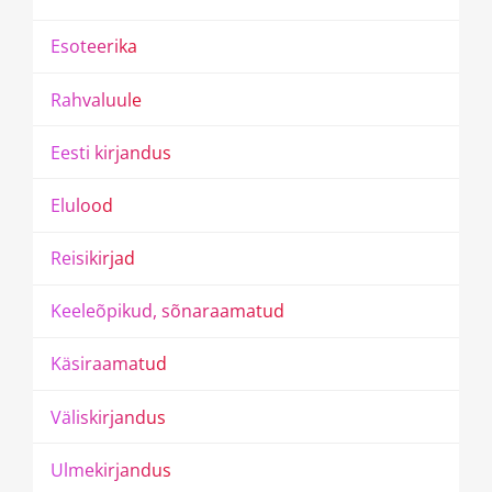
E
s
o
t
e
e
r
i
k
a
R
a
h
v
a
l
u
u
l
e
E
e
s
t
i
k
i
r
j
a
n
d
u
s
E
l
u
l
o
o
d
R
e
i
s
i
k
i
r
j
a
d
K
e
e
l
e
õ
p
i
k
u
d
,
s
õ
n
a
r
a
a
m
a
t
u
d
K
ä
s
i
r
a
a
m
a
t
u
d
V
ä
l
i
s
k
i
r
j
a
n
d
u
s
U
l
m
e
k
i
r
j
a
n
d
u
s