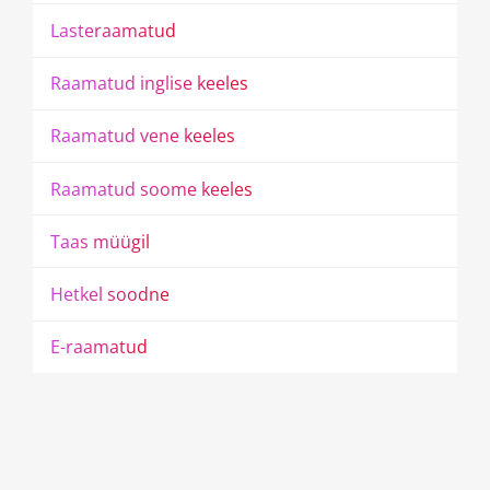
L
a
s
t
e
r
a
a
m
a
t
u
d
R
a
a
m
a
t
u
d
i
n
g
l
i
s
e
k
e
e
l
e
s
R
a
a
m
a
t
u
d
v
e
n
e
k
e
e
l
e
s
R
a
a
m
a
t
u
d
s
o
o
m
e
k
e
e
l
e
s
T
a
a
s
m
ü
ü
g
i
l
H
e
t
k
e
l
s
o
o
d
n
e
E
-
r
a
a
m
a
t
u
d