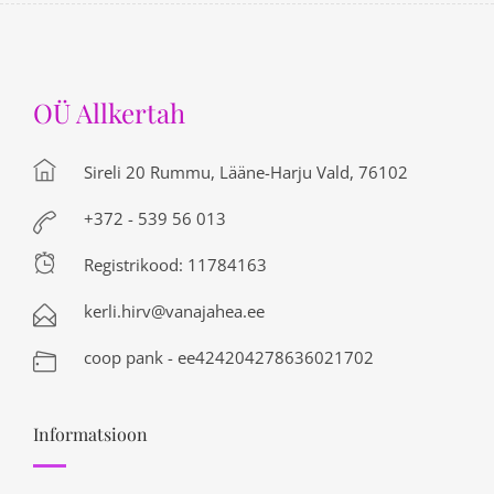
OÜ Allkertah
Sireli 20 Rummu, Lääne-Harju Vald, 76102
+372 - 539 56 013
Registrikood: 11784163
kerli.hirv@vanajahea.ee
coop pank - ee424204278636021702
Informatsioon