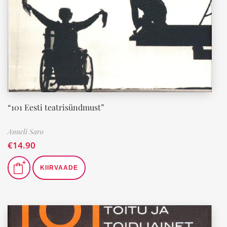
“101 Eesti teatrisündmust”
Anneli Saro
€
14.90
KIIRVAADE