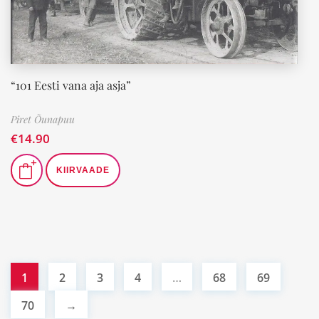
“101 Eesti vana aja asja”
Piret Õunapuu
€
14.90
KIIRVAADE
1
2
3
4
…
68
69
70
→