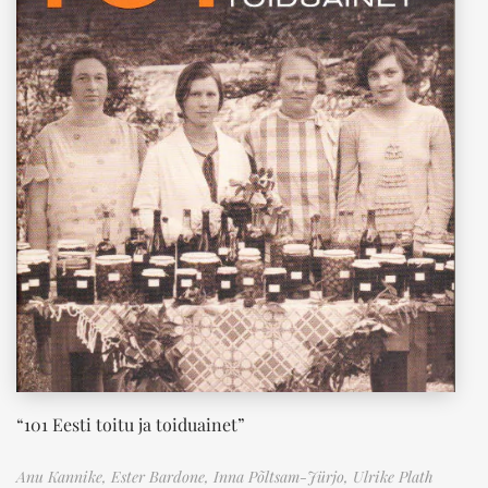
“101 Eesti toitu ja toiduainet”
Anu Kannike,
Ester Bardone,
Inna Põltsam-Jürjo,
Ulrike Plath