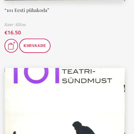
“101 Eesti pühakoda”
Kaur Alttoa
€
16.50
KIIRVAADE