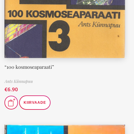
“100 kosmoseaparaati”
Ants Künnapuu
€
6.90
KIIRVAADE