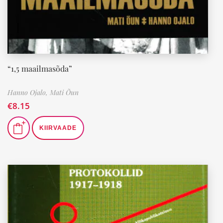
“1,5 maailmasõda”
Hanno Ojalo,
Mati Õun
€
8.15
KIIRVAADE