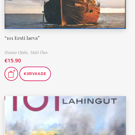
“101 Eesti laeva”
Hanno Ojalo,
Mati Õun
€
15.90
KIIRVAADE