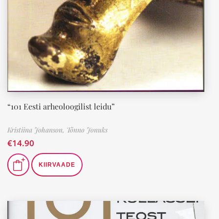
“101 Eesti arheoloogilist leidu”
Kristiina Johanson,
Tõnno Jonuks
€
14.90
KIIRVAADE