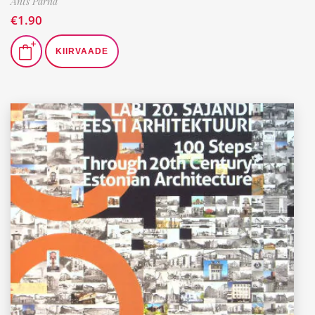
Ants Pärna
€
1.90
KIIRVAADE