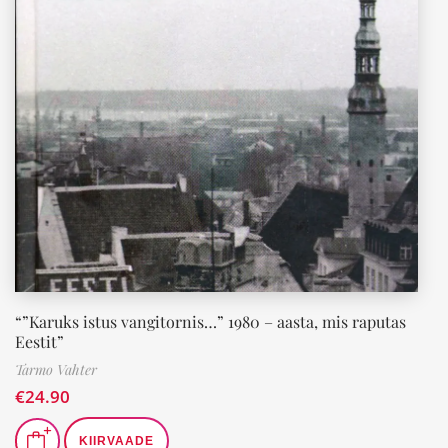
“”Karuks istus vangitornis…” 1980 – aasta, mis raputas
Eestit”
Tarmo Vahter
€
24.90
KIIRVAADE