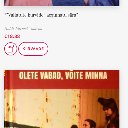
“”Vallatute kurvide“ aegumatu sära”
Haldi Normet-Saarna
€
18.88
KIIRVAADE