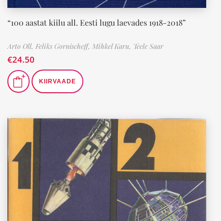
“100 aastat kiilu all. Eesti lugu laevades 1918-2018”
Arto Oll,
Feliks Gornischeff,
Mihkel Karu,
Teele Saar
€
24.50
KIIRVAADE