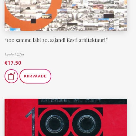
“100 sammu läbi 20. sajandi Eesti arhitektuuri”
Leele Välja
€
17.50
KIIRVAADE