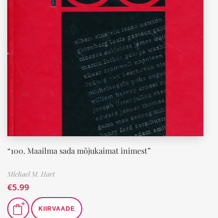
“100. Maailma sada mõjukaimat inimest”
Michael M. Hart
€
5.99
KIIRVAADE