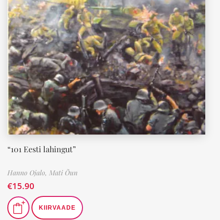
“101 Eesti lahingut”
Hanno Ojalo,
Mati Õun
€
15.90
KIIRVAADE