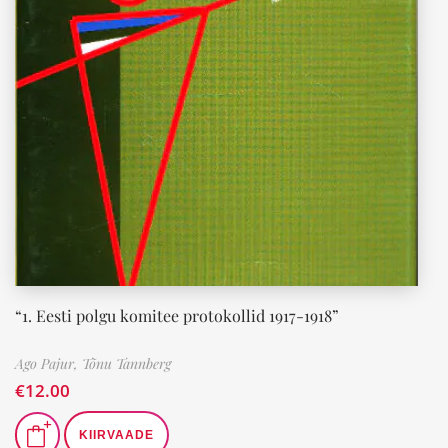
“1. Eesti polgu komitee protokollid 1917-1918”
Ago Pajur,
Tõnu Tannberg
€
12.00
KIIRVAADE