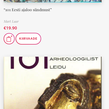
“101 Eesti ajaloo sündmust”
Mart Laar
€
19.90
KIIRVAADE