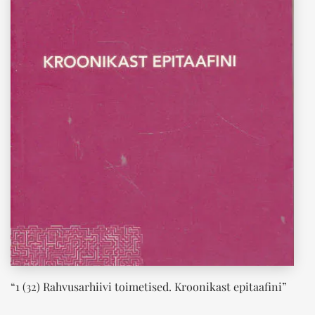
“1 (32) Rahvusarhiivi toimetised. Kroonikast epitaafini”