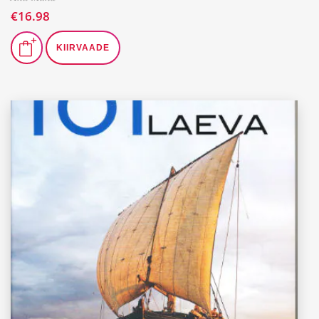
€
16.98
KIIRVAADE