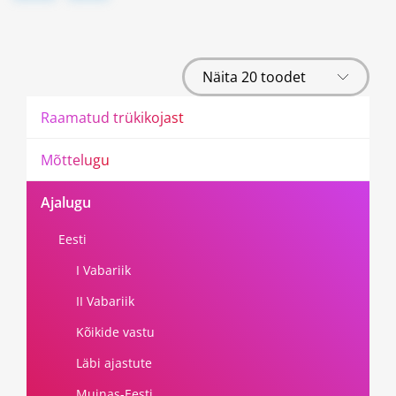
R
a
a
m
a
t
u
d
t
r
ü
k
i
k
o
j
a
s
t
M
õ
t
t
e
l
u
g
u
A
j
a
l
u
g
u
Eesti
I Vabariik
II Vabariik
Kõikide vastu
Läbi ajastute
Muinas-Eesti