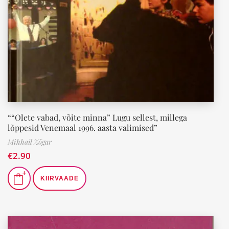
““Olete vabad, võite minna” Lugu sellest, millega
lõppesid Venemaal 1996. aasta valimised”
Mihhail Zõgar
€
2.90
KIIRVAADE