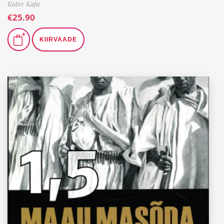
Katre Kaju
€
25.90
KIIRVAADE