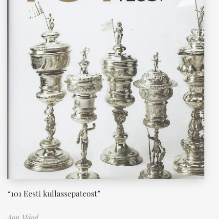
“101 Eesti kullassepateost”
Anu Mänd