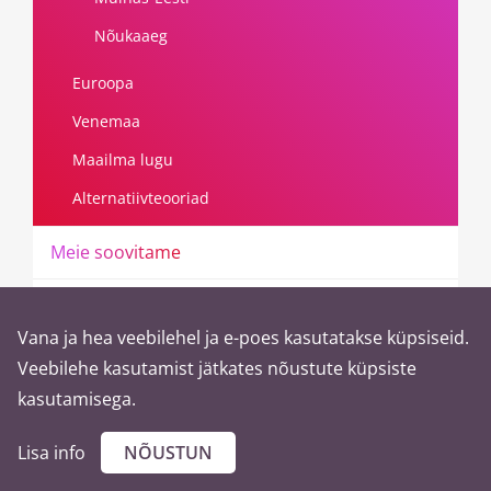
Nõukaaeg
Euroopa
Venemaa
Maailma lugu
Alternatiivteooriad
M
e
i
e
s
o
o
v
i
t
a
m
e
E
s
o
t
e
e
r
i
k
a
Vana ja hea veebilehel ja e-poes kasutatakse küpsiseid.
R
a
h
v
a
l
u
u
l
e
Veebilehe kasutamist jätkates nõustute küpsiste
kasutamisega.
E
e
s
t
i
k
i
r
j
a
n
d
u
s
Lisa info
NÕUSTUN
E
l
u
l
o
o
d