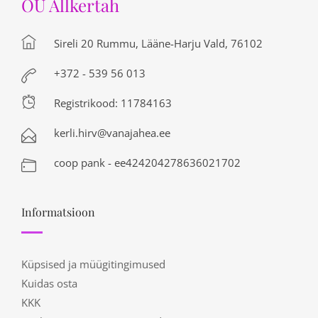
OÜ Allkertah
Sireli 20 Rummu, Lääne-Harju Vald, 76102
+372 - 539 56 013
Registrikood: 11784163
kerli.hirv@vanajahea.ee
coop pank - ee424204278636021702
Informatsioon
Küpsised ja müügitingimused
Kuidas osta
KKK