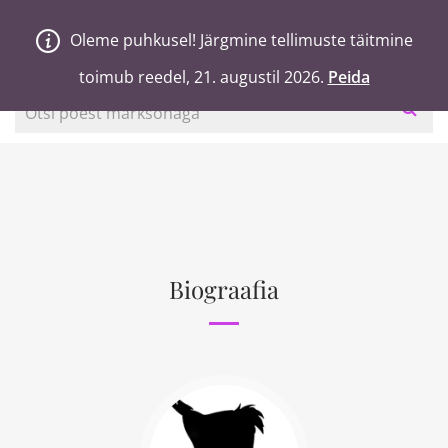
V
a
n
a
j
a
H
e
a
Oleme puhkusel! Järgmine tellimuste täitmine
Oleme puhkusel! Järgmine tellimuste täitmine
0
Ostukorv
toimub reedel, 21. augustil 2026.
toimub reedel, 21. augustil 2026.
Peida
Peida
Otsi poest märksõnaga
Biograafia