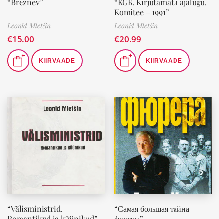
“Brežnev”
“KGB. Kirjutamata ajalugu.
Komitee – 1991”
Leonid Mletšin
Leonid Mletšin
€
15.00
€
20.99
KIIRVAADE
KIIRVAADE
“Välisministrid.
“Самая большая тайна
Romantikud ja küünikud”
фюрера”