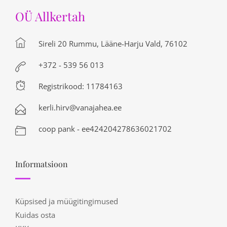
OÜ Allkertah
Sireli 20 Rummu, Lääne-Harju Vald, 76102
+372 - 539 56 013
Registrikood: 11784163
kerli.hirv@vanajahea.ee
coop pank - ee424204278636021702
Informatsioon
Küpsised ja müügitingimused
Kuidas osta