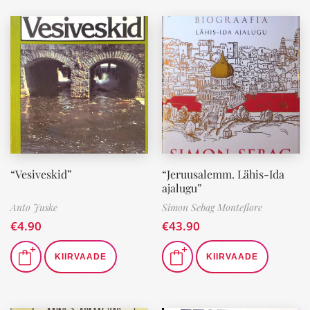
“Vesiveskid”
“Jeruusalemm. Lähis-Ida
ajalugu”
Anto Juske
Simon Sebag Montefiore
€
4.90
€
43.90
KIIRVAADE
KIIRVAADE