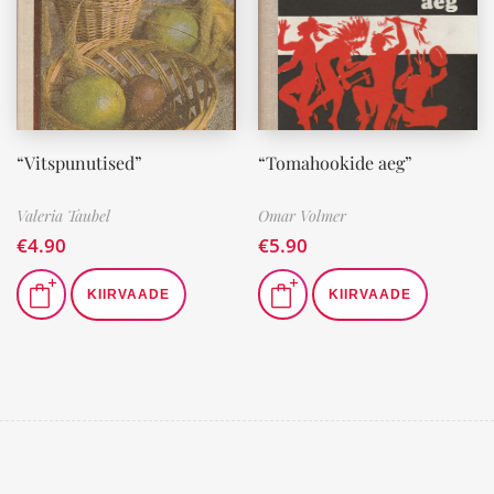
“Vitspunutised”
“Tomahookide aeg”
Valeria Taubel
Omar Volmer
€
4.90
€
5.90
KIIRVAADE
KIIRVAADE