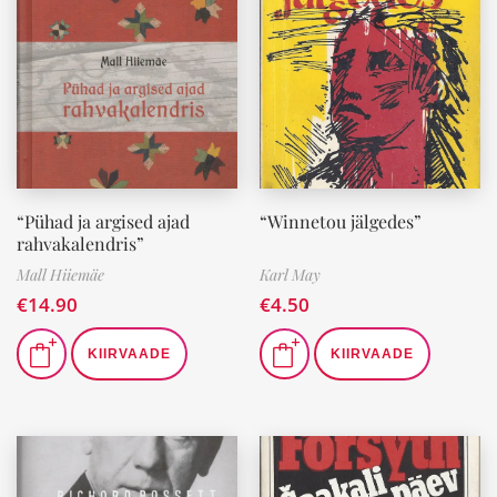
“Pühad ja argised ajad
“Winnetou jälgedes”
rahvakalendris”
Mall Hiiemäe
Karl May
€
14.90
€
4.50
KIIRVAADE
KIIRVAADE