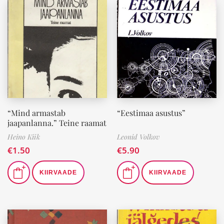
“Mind armastab
“Eestimaa asustus”
jaapanlanna.” Teine raamat
Heino Kiik
Leonid Volkov
€
1.50
€
5.90
KIIRVAADE
KIIRVAADE