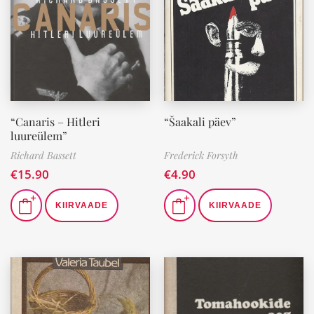
“Canaris – Hitleri
“Šaakali päev”
luureülem”
Richard Bassett
Frederick Forsyth
€
15.90
€
4.90
KIIRVAADE
KIIRVAADE