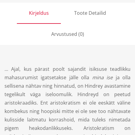
Kirjeldus
Toote Detailid
Arvustused (0)
… Ajal, kus pärast poolt sajandit isiksuse teadlikku
mahasurumist igatsetakse jälle olla
mina ise
ja olla
sellisena nähtav ning hinnatud, on Hindrey avastamine
tegelikult väga iseloomulik. Hindreyd on peetud
aristokraadiks. Ent aristokratism ei ole eeskätt väline
kombekus ning hoopiski mitte ei ole see too nähtavate
kulisside laitmatu korrashoid, mida tuleks nimetada
pigem heakodanlikkuseks. Aristokratism on