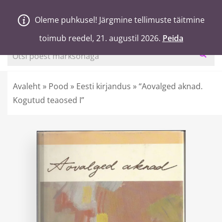
V
a
n
a
j
a
H
e
a
Oleme puhkusel! Järgmine tellimuste täitmine
Oleme puhkusel! Järgmine tellimuste täitmine
0
Ostukorv
toimub reedel, 21. augustil 2026.
toimub reedel, 21. augustil 2026.
Peida
Peida
Otsi poest märksõnaga
Avaleht
»
Pood
»
Eesti kirjandus
»
“Aovalged aknad.
Kogutud teaosed I”