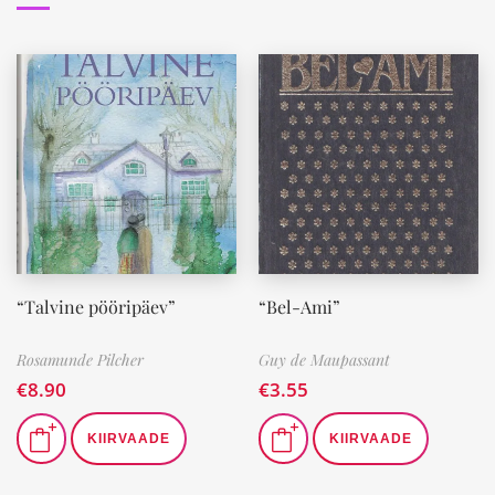
“Talvine pööripäev”
“Bel-Ami”
Rosamunde Pilcher
Guy de Maupassant
€
8.90
€
3.55
KIIRVAADE
KIIRVAADE