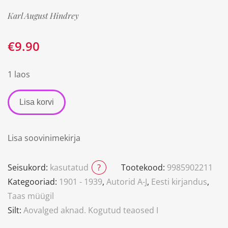
Karl August Hindrey
€
9.90
1 laos
Lisa korvi
Lisa soovinimekirja
Seisukord:
kasutatud
?
Tootekood:
9985902211
Kategooriad:
1901 - 1939
,
Autorid A-J
,
Eesti kirjandus
,
Taas müügil
Silt:
Aovalged aknad. Kogutud teaosed I