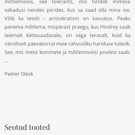
mõtlemisviis, see tolerants, mis hindab inimese
vabadusi nendes piirides, kus sa saad olla mina ise.
Võib ka teisiti – aristokratism on kasvatus. Peaks
panema mõtlema, mispärast praegu, kus Hindrey saab
laiemalt kättesaadavaks, on väga teravalt, kuid ka
närviliselt päevakorral meie rahvusliku hariduse tulevik.
See, mis meist kommete ja mõtlemisviisi poolest saab.
…
Peeter Olesk
Seotud tooted