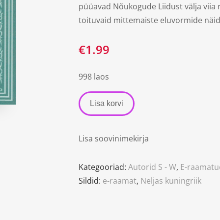
püüavad Nõukogude Liidust välja viia 
toituvaid mittemaiste eluvormide näid
€
1.99
998 laos
Lisa korvi
Lisa soovinimekirja
Kategooriad:
Autorid S - W
,
E-raamatu
Sildid:
e-raamat
,
Neljas kuningriik