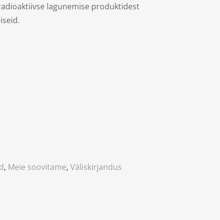
radioaktiivse lagunemise produktidest
iseid.
d
,
Meie soovitame
,
Väliskirjandus