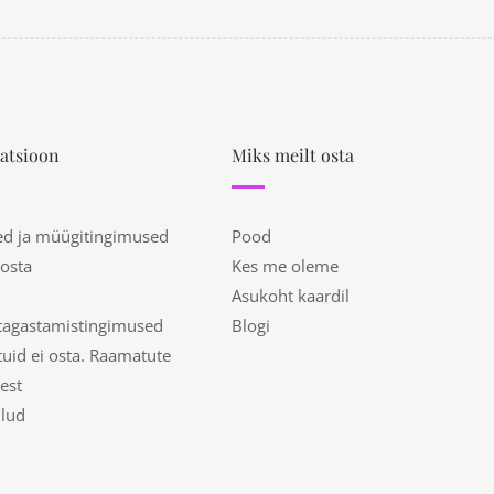
atsioon
Miks meilt osta
ed ja müügitingimused
Pood
 osta
Kes me oleme
Asukoht kaardil
tagastamistingimused
Blogi
uid ei osta. Raamatute
est
ulud