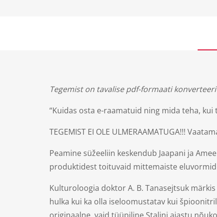
Tegemist on tavalise pdf-formaati konverteeritu
“Kuidas osta e-raamatuid ning mida teha, kui 
TEGEMIST EI OLE ULMERAAMATUGA!!! Vaatamata 
Peamine süžeeliin keskendub Jaapani ja Ameer
produktidest toituvaid mittemaiste eluvormide
Kulturoloogia doktor A. B. Tanasejtsuk märkis r
hulka kui ka olla iseloomustatav kui špioonitri
originaalne, vaid tüüpiline Stalini ajastu nõu