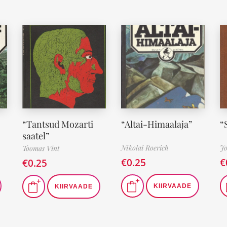
“Tantsud Mozarti
“Altai-Himaalaja”
“
saatel”
Nikolai Roerich
J
Toomas Vint
€
0.25
€
€
0.25
KIIRVAADE
KIIRVAADE