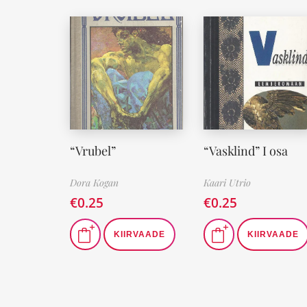
“Vrubel”
“Vasklind” I osa
Dora Kogan
Kaari Utrio
€
0.25
€
0.25
KIIRVAADE
KIIRVAADE