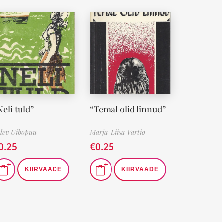
Neli tuld”
“Temal olid linnud”
lev Uibopuu
Marja-Liisa Vartio
0.25
€
0.25
KIIRVAADE
KIIRVAADE