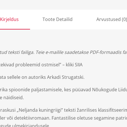
Kirjeldus
Toote Detailid
Arvustused (0
d teksti failiga. Teie e-mailile saadetakse PDF-formaadis fai
tekivad probleemid ostmisel” – kliki
SIIA
sellele on autoriks Arkadi Strugatski.
ika spioonide paljastamisele, kes püüavad Nõukogude Liidust
 näidiseid.
askusi „Neljanda kuningriigi” teksti žanrilises klassifitseer
ller või detektiivromaan. Fantastilise oletuse segamine patrioo
kogude ulmekirjandusele.