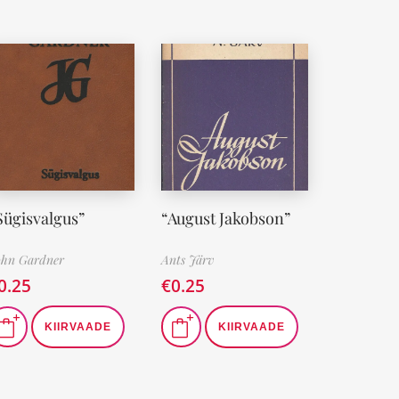
Sügisvalgus”
“August Jakobson”
ohn Gardner
Ants Järv
0.25
€
0.25
KIIRVAADE
KIIRVAADE