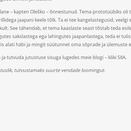
lane – kapten Oleško – õnnestunud. Tema prototüübiks oli tõ
prillidega jaapani keele tõlk. Ta ei tee kangelastegusid, v
ult. See tähendab, et tema kaaslaste seast tõstab teda esile
gutes sakslastega ega lahingutes jaapanlastega, teda ei tulis
s alati häbi ja mingit süütunnet oma sõprade ja ülemuste ee
a tutvuda jutustuse sisuga lugedes meie blogi – kliki
SIIA
.
gatuslik, tutvustamaks suurte vendade loomingut.