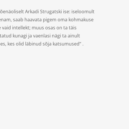
enäoliselt Arkadi Strugatski ise: iseloomult
eelgi enam, saab haavata pigem oma kohmakuse
 vaid intellekt; muus osas on ta täis
tatud kunagi ja vaenlasi nägi ta ainult
s, kes olid läbinud sõja katsumused“ .