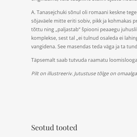
A. Tanasejchuki sõnul oli romaani keskne tege
sõjaväele mitte eriti sobiv, pikk ja kohmakas 
tõttu ning „paljastab“ špiooni peaaegu juhuslik
komplekse, sest tal „ei tulnud osaleda ei lahin
vangidena. See masendas teda väga ja ta tundi
Täpsemalt saab tutvuda raamatu loomislooga j
Pilt on illustreeriv. Jutustuse tõlge on omaal
Seotud tooted