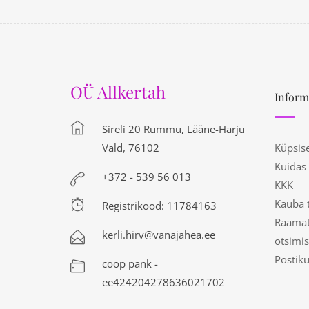
OÜ Allkertah
Inform
Sireli 20 Rummu, Lääne-Harju
Vald, 76102
Küpsis
Kuidas
+372 - 539 56 013
KKK
Kauba 
Registrikood: 11784163
Raamat
kerli.hirv@vanajahea.ee
otsimis
Postik
coop pank -
ee424204278636021702