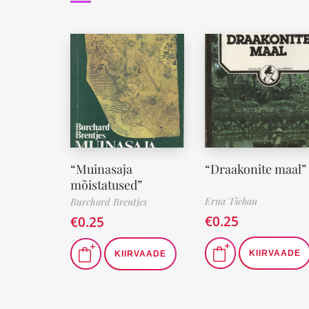
“Muinasaja
“Draakonite maal”
mõistatused”
Erna Tšeban
Burchard Brentjes
€
0.25
€
0.25
KIIRVAADE
KIIRVAADE