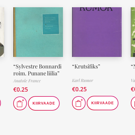
“Sylvestre Bonnardi
“Krutsifiks”
“
roim. Punane liilia”
Karl Rumor
Va
Anatole France
€
0.25
€
€
0.25
KIIRVAADE
KIIRVAADE