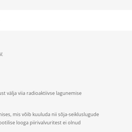
)
l.
 välja viia radioaktiivse lagunemise
imises, mis võib kuuluda nii sõja-seikluslugude
tilise looga piirivalvuritest ei olnud