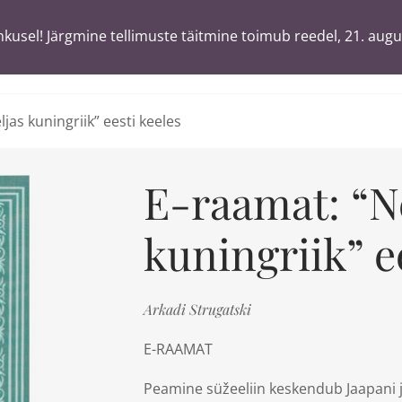
usel! Järgmine tellimuste täitmine toimub reedel, 21. augu
usel! Järgmine tellimuste täitmine toimub reedel, 21. augu
T
ä
sõnaga
jas kuningriik” eesti keeles
E-raamat: “N
kuningriik” e
Arkadi Strugatski
E-RAAMAT
Peamine süžeeliin keskendub Jaapani j