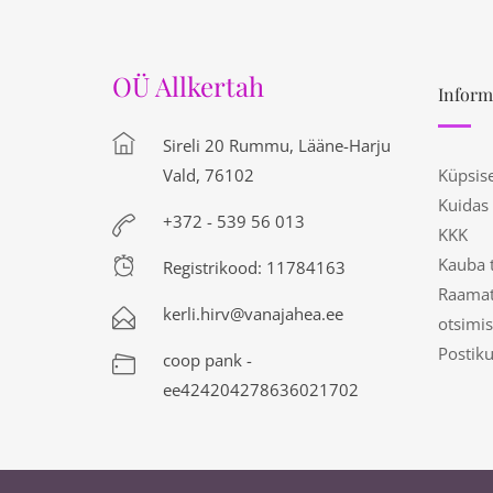
OÜ Allkertah
Inform
Sireli 20 Rummu, Lääne-Harju
Vald, 76102
Küpsis
Kuidas
+372 - 539 56 013
KKK
Kauba 
Registrikood: 11784163
Raamat
kerli.hirv@vanajahea.ee
otsimis
Postik
coop pank -
ee424204278636021702