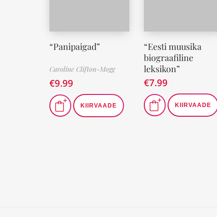
“Panipaigad”
“Eesti muusika
biograafiline
leksikon”
Caroline Clifton-Mogg
€
7.99
€
9.99
KIIRVAADE
KIIRVAADE