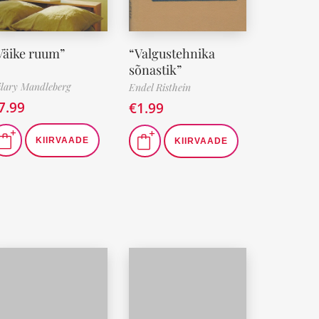
Väike ruum”
“Valgustehnika
sõnastik”
lary Mandleberg
Endel Risthein
7.99
€
1.99
KIIRVAADE
KIIRVAADE