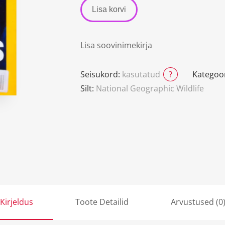
Lisa korvi
Lisa soovinimekirja
Seisukord:
kasutatud
?
Kategoo
Silt:
National Geographic Wildlife
Kirjeldus
Toote Detailid
Arvustused (0