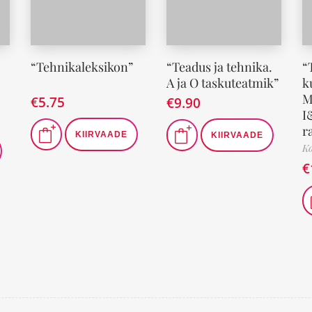
“Tehnikaleksikon”
“Teadus ja tehnika.
“
A ja O taskuteatmik”
k
M
€
5.75
€
9.90
I
r
KIIRVAADE
KIIRVAADE
K
€