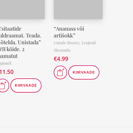
Tsitaatide
“Ananass või
uldraamat. Teada.
artišokk”
õtelda. Unistada”
Gundo Roosve,
Leopold
&II köide. 2
Meensalu
aamatut
€
4.99
ogumik
11.50
KIIRVAADE
KIIRVAADE