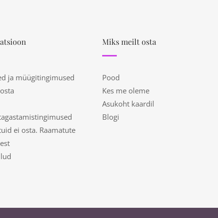
atsioon
Miks meilt osta
ed ja müügitingimused
Pood
 osta
Kes me oleme
Asukoht kaardil
tagastamistingimused
Blogi
uid ei osta. Raamatute
est
ulud