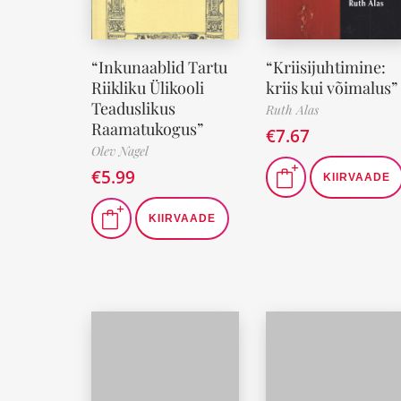
“Inkunaablid Tartu
“Kriisijuhtimine:
Riikliku Ülikooli
kriis kui võimalus”
Teaduslikus
Ruth Alas
Raamatukogus”
€
7.67
Olev Nagel
€
5.99
KIIRVAADE
KIIRVAADE