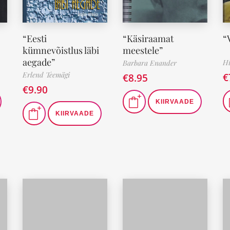
“Eesti
“Käsiraamat
“
kümnevõistlus läbi
meestele”
aegade”
Hi
Barbara Enander
Erlend Teemägi
€
€
8.95
€
9.90
KIIRVAADE
KIIRVAADE