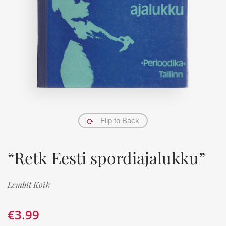
Flip to Back
“Retk Eesti spordiajalukku”
Lembit Koik
€
3.99