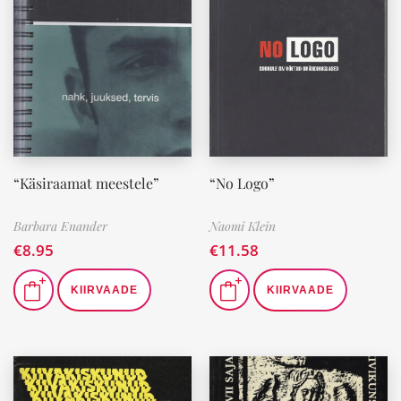
“Käsiraamat meestele”
“No Logo”
Barbara Enander
Naomi Klein
€
8.95
€
11.58
KIIRVAADE
KIIRVAADE