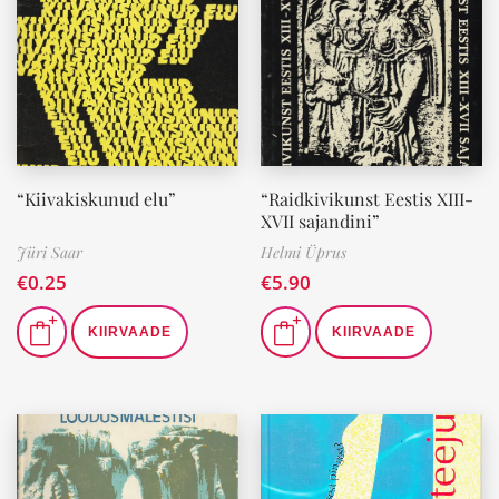
“Kiivakiskunud elu”
“Raidkivikunst Eestis XIII-
XVII sajandini”
Jüri Saar
Helmi Üprus
€
0.25
€
5.90
KIIRVAADE
KIIRVAADE