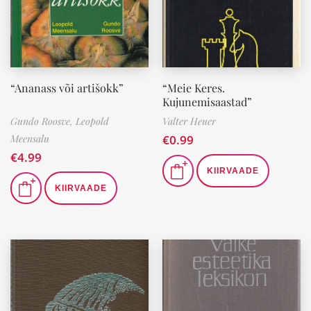
“Ananass või artišokk”
“Meie Keres.
Kujunemisaastad”
Gundo Roosve,
Leopold
Valter Heuer
Meensalu
€
0.99
€
4.99
KIIRVAADE
KIIRVAADE