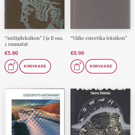
“Antiigileksikon” I ja II osa.
“Väike esteetika leksikon”
2 raamatut
€
5.90
€
0.99
KIIRVAADE
KIIRVAADE