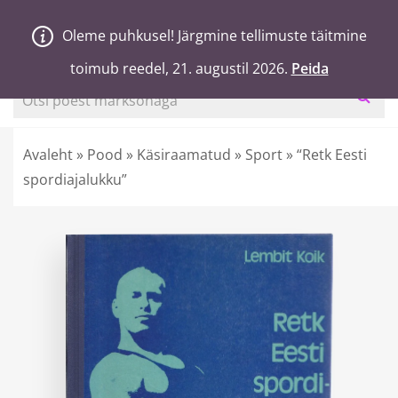
V
a
n
a
j
a
H
e
a
Oleme puhkusel! Järgmine tellimuste täitmine
Oleme puhkusel! Järgmine tellimuste täitmine
0
Ostukorv
toimub reedel, 21. augustil 2026.
toimub reedel, 21. augustil 2026.
Peida
Peida
Otsi poest märksõnaga
Avaleht
»
Pood
»
Käsiraamatud
»
Sport
»
“Retk Eesti
spordiajalukku”