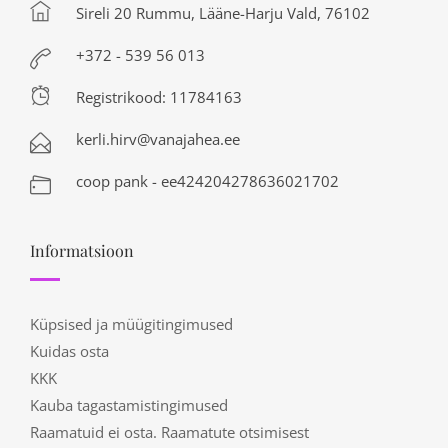
Sireli 20 Rummu, Lääne-Harju Vald, 76102
+372 - 539 56 013
Registrikood: 11784163
kerli.hirv@vanajahea.ee
coop pank - ee424204278636021702
Informatsioon
Küpsised ja müügitingimused
Kuidas osta
KKK
Kauba tagastamistingimused
Raamatuid ei osta. Raamatute otsimisest