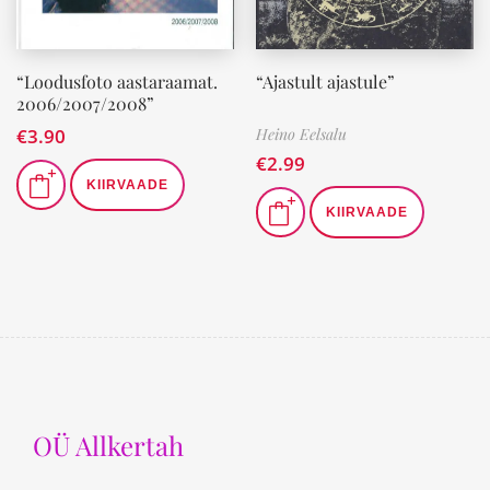
“Loodusfoto aastaraamat.
“Ajastult ajastule”
2006/2007/2008”
€
3.90
Heino Eelsalu
€
2.99
KIIRVAADE
KIIRVAADE
OÜ Allkertah