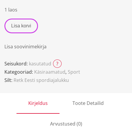
1 laos
Lisa korvi
Lisa soovinimekirja
Seisukord:
kasutatud
?
Kategooriad:
Käsiraamatud
,
Sport
Silt:
Retk Eesti spordiajalukku
Kirjeldus
Toote Detailid
Arvustused (0)