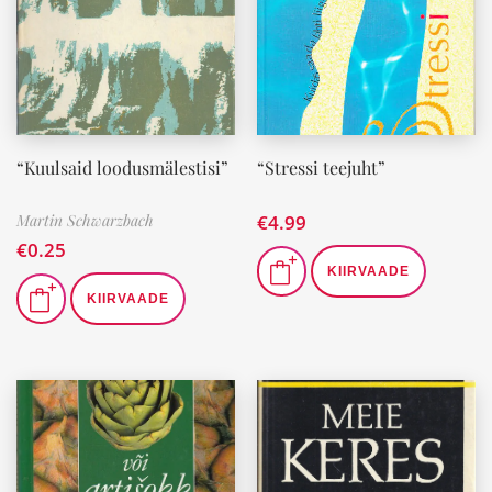
“Kuulsaid loodusmälestisi”
“Stressi teejuht”
Martin Schwarzbach
€
4.99
€
0.25
KIIRVAADE
KIIRVAADE