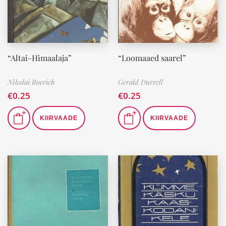
“Altai-Himaalaja”
“Loomaaed saarel”
Nikolai Roerich
Gerald Durrell
€
0.25
€
0.25
KIIRVAADE
KIIRVAADE