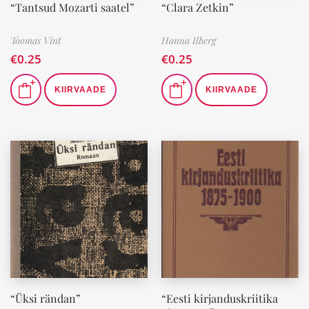
“Tantsud Mozarti saatel”
“Clara Zetkin”
Toomas Vint
Hanna Ilberg
€
0.25
€
0.25
KIIRVAADE
KIIRVAADE
“Üksi rändan”
“Eesti kirjanduskriitika