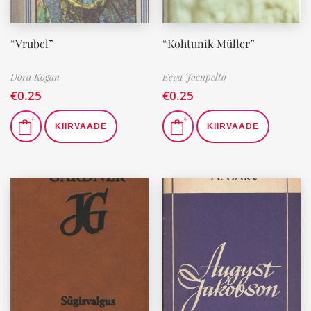
“Vrubel”
“Kohtunik Müller”
Dora Kogan
Eeva Joenpelto
€
0.25
€
0.25
KIIRVAADE
KIIRVAADE