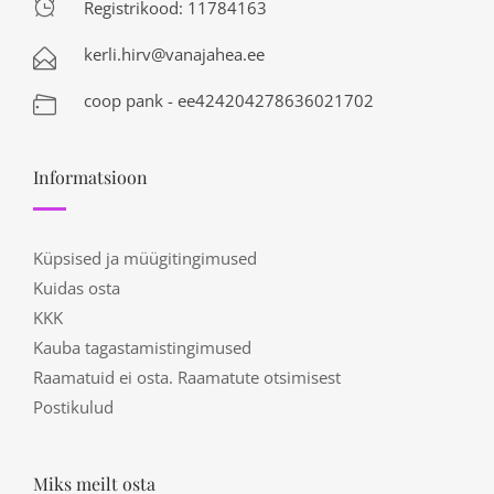
Registrikood: 11784163
kerli.hirv@vanajahea.ee
coop pank - ee424204278636021702
Informatsioon
Küpsised ja müügitingimused
Kuidas osta
KKK
Kauba tagastamistingimused
Raamatuid ei osta. Raamatute otsimisest
Postikulud
Miks meilt osta