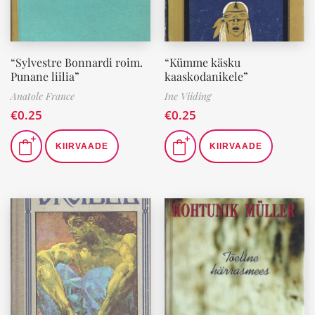
“Sylvestre Bonnardi roim.
“Kümme käsku
Punane liilia”
kaaskodanikele”
Anatole France
Ine Viiding
€
0.25
€
0.25
KIIRVAADE
KIIRVAADE