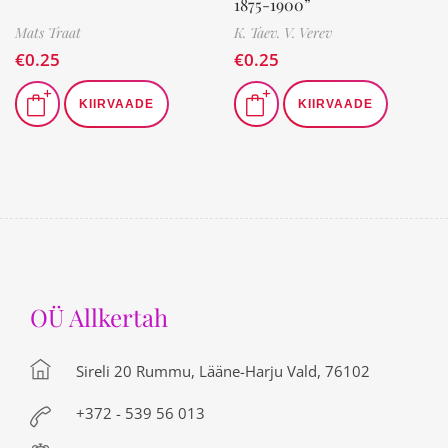
1875-1900”
Mats Traat
K. Taev. V. Verev
€
0.25
€
0.25
KIIRVAADE
KIIRVAADE
OÜ Allkertah
Sireli 20 Rummu, Lääne-Harju Vald, 76102
+372 - 539 56 013