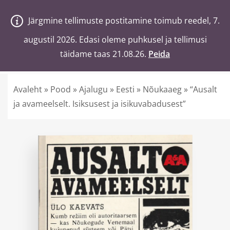
V
a
n
a
j
a
H
e
a
Järgmine tellimuste postitamine toimub reedel, 7.
Järgmine tellimuste postitamine toimub reedel, 7.
0
Ostukorv
augustil 2026. Edasi oleme puhkusel ja tellimusi
augustil 2026. Edasi oleme puhkusel ja tellimusi
täidame taas 21.08.26.
täidame taas 21.08.26.
Peida
Peida
Otsi poest märksõnaga
Avaleht
»
Pood
»
Ajalugu
»
Eesti
»
Nõukaaeg
»
“Ausalt
ja avameelselt. Isiksusest ja isikuvabadusest”