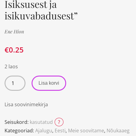
Isiksusest ja
isikuvabadusest”
Ene Hion
€
0.25
2 laos
Lisa korvi
Lisa soovinimekirja
Seisukord:
kasutatud
?
Kategooriad:
Ajalugu
,
Eesti
,
Meie soovitame
,
Nõukaaeg