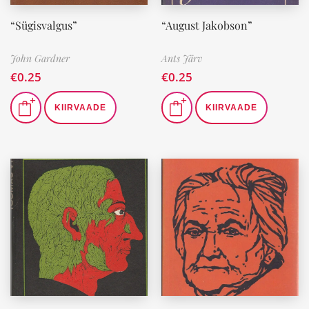
“Sügisvalgus”
“August Jakobson”
John Gardner
Ants Järv
€
0.25
€
0.25
KIIRVAADE
KIIRVAADE