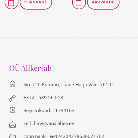
KIIRVAADE
KIIRVAADE
OÜ Allkertah
Sireli 20 Rummu, Lääne-Harju Vald, 76102
+372 - 539 56 013
Registrikood: 11784163
kerli.hirv@vanajahea.ee
coop pank - ee424204278636021702