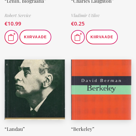
“Lenin. Biograafia”
“Charles Laughton”
Robert Service
Vladimir Utilov
€
10.99
€
0.25
KIIRVAADE
KIIRVAADE
“Landau”
“Berkeley”