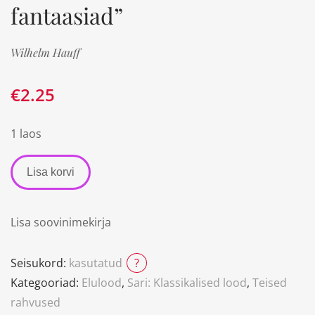
fantaasiad”
Wilhelm Hauff
€
2.25
1 laos
Lisa korvi
Lisa soovinimekirja
Seisukord:
kasutatud
?
Kategooriad:
Elulood
,
Sari: Klassikalised lood
,
Teised
rahvused