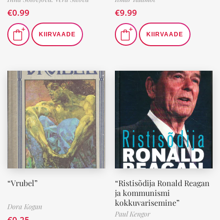
€
0.99
€
9.99
KIIRVAADE
KIIRVAADE
“Vrubel”
“Ristisõdija Ronald Reagan
ja kommunismi
kokkuvarisemine”
Dora Kogan
Paul Kengor
€
0.25