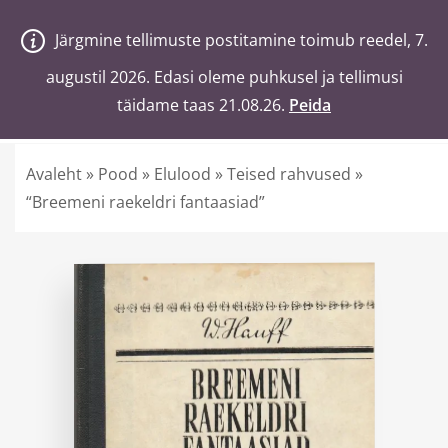
V
a
n
a
j
a
H
e
a
Järgmine tellimuste postitamine toimub reedel, 7.
Järgmine tellimuste postitamine toimub reedel, 7.
0
Ostukorv
augustil 2026. Edasi oleme puhkusel ja tellimusi
augustil 2026. Edasi oleme puhkusel ja tellimusi
täidame taas 21.08.26.
täidame taas 21.08.26.
Peida
Peida
Otsi poest märksõnaga
Avaleht
»
Pood
»
Elulood
»
Teised rahvused
»
“Breemeni raekeldri fantaasiad”