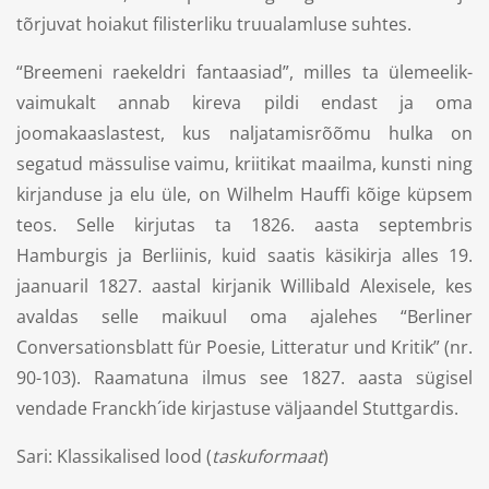
tõrjuvat hoiakut filisterliku truualamluse suhtes.
“Breemeni raekeldri fantaasiad”, milles ta ülemeelik-
vaimukalt annab kireva pildi endast ja oma
joomakaaslastest, kus naljatamisrõõmu hulka on
segatud mässulise vaimu, kriitikat maailma, kunsti ning
kirjanduse ja elu üle, on Wilhelm Hauffi kõige küpsem
teos. Selle kirjutas ta 1826. aasta septembris
Hamburgis ja Berliinis, kuid saatis käsikirja alles 19.
jaanuaril 1827. aastal kirjanik Willibald Alexisele, kes
avaldas selle maikuul oma ajalehes “Berliner
Conversationsblatt für Poesie, Litteratur und Kritik” (nr.
90-103). Raamatuna ilmus see 1827. aasta sügisel
vendade Franckh´ide kirjastuse väljaandel Stuttgardis.
Sari: Klassikalised lood (
taskuformaat
)