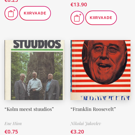
€
13.90
KIIRVAADE
KIIRVAADE
“Kolm meest stuudios”
“Franklin Roosevelt”
Ene Hion
Nikolai Jakovlev
€
0.75
€
3.20