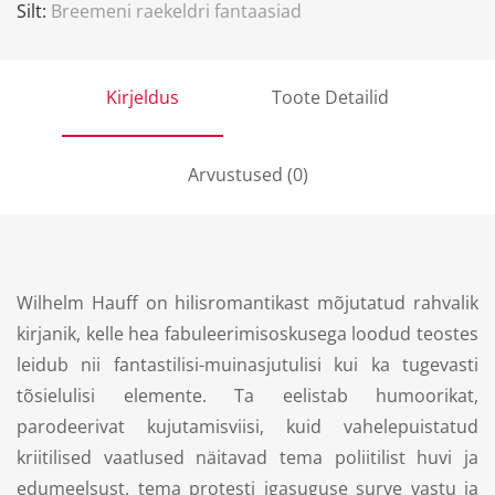
Silt:
Breemeni raekeldri fantaasiad
Kirjeldus
Toote Detailid
Arvustused (0)
Wilhelm Hauff on hilisromantikast mõjutatud rahvalik
kirjanik, kelle hea fabuleerimisoskusega loodud teostes
leidub nii fantastilisi-muinasjutulisi kui ka tugevasti
tõsielulisi elemente. Ta eelistab humoorikat,
parodeerivat kujutamisviisi, kuid vahelepuistatud
kriitilised vaatlused näitavad tema poliitilist huvi ja
edumeelsust, tema protesti igasuguse surve vastu ja