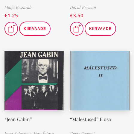
Maija Bessarab
David Berman
€
1.25
€
3.50
KIIRVAADE
KIIRVAADE
“Jean Gabin”
“Mälestused” II osa
Inna Solovjova. Vera Šitova
Ilmar Raamot