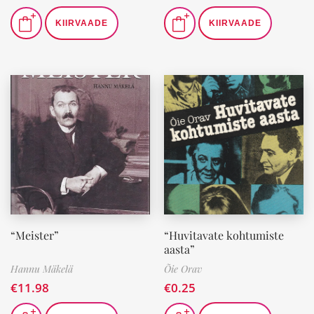
KIIRVAADE
KIIRVAADE
“Meister”
“Huvitavate kohtumiste
aasta”
Hannu Mäkelä
Õie Orav
€
11.98
€
0.25