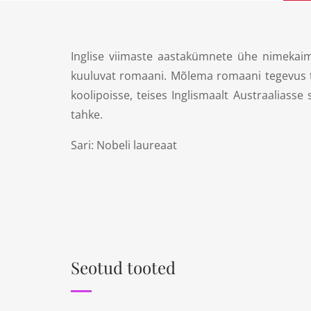
Inglise viimaste aastakümnete ühe nimekaima
kuuluvat romaani. Mõlema romaani tegevus to
koolipoisse, teises Inglismaalt Austraaliass
tahke.
Sari: Nobeli laureaat
Seotud tooted