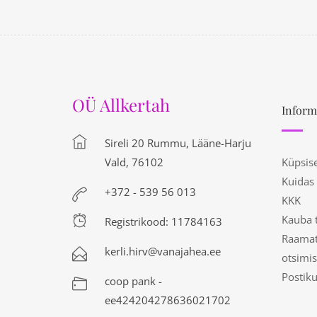
OÜ Allkertah
Inform
Sireli 20 Rummu, Lääne-Harju
Vald, 76102
Küpsis
Kuidas
+372 - 539 56 013
KKK
Kauba 
Registrikood: 11784163
Raamat
kerli.hirv@vanajahea.ee
otsimis
Postik
coop pank -
ee424204278636021702