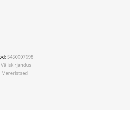
od:
5450007698
,
Väliskirjandus
. Mereristsed
)