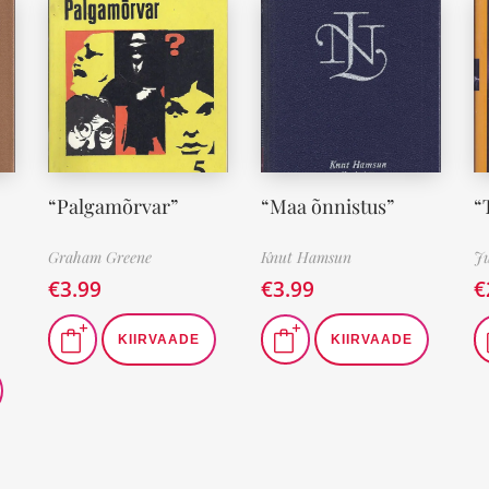
“Palgamõrvar”
“Maa õnnistus”
“
Graham Greene
Knut Hamsun
Ju
€
3.99
€
3.99
€
KIIRVAADE
KIIRVAADE