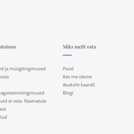
atsioon
Miks meilt osta
ed ja müügitingimused
Pood
 osta
Kes me oleme
Asukoht kaardil
tagastamistingimused
Blogi
uid ei osta. Raamatute
est
ulud