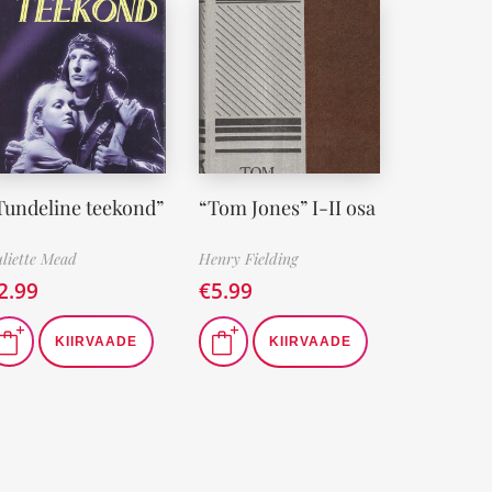
Tundeline teekond”
“Tom Jones” I-II osa
liette Mead
Henry Fielding
2.99
€
5.99
KIIRVAADE
KIIRVAADE