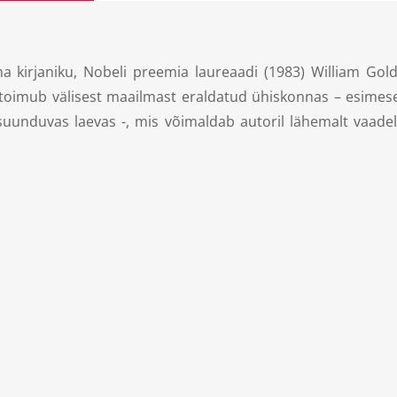
 kirjaniku, Nobeli preemia laureaadi (1983) William Gold
imub välisest maailmast eraldatud ühiskonnas – esimeses 
e suunduvas laevas -, mis võimaldab autoril lähemalt vaa