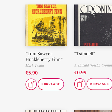
“Tom Sawyer
“Tsitadell”
Huckleberry Finn”
Archibald Joseph Cronin
Mark Twain
€
0.99
€
5.90
KIIRVAADE
KIIRVAADE