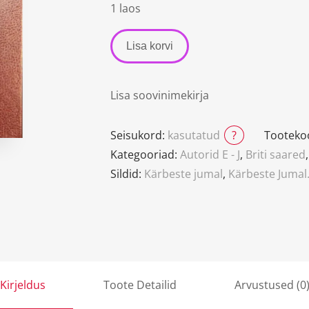
1 laos
Lisa korvi
Lisa soovinimekirja
Seisukord:
kasutatud
?
Tooteko
Kategooriad:
Autorid E - J
,
Briti saared
Sildid:
Kärbeste jumal
,
Kärbeste Jumal
Kirjeldus
Toote Detailid
Arvustused (0