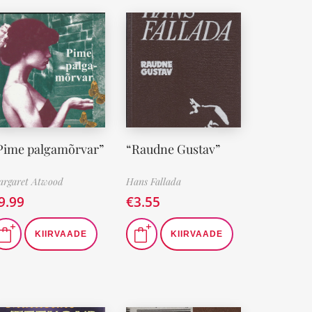
Pime palgamõrvar”
“Raudne Gustav”
rgaret Atwood
Hans Fallada
9.99
€
3.55
KIIRVAADE
KIIRVAADE