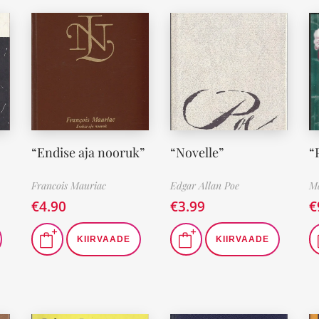
“Endise aja nooruk”
“Novelle”
“
Francois Mauriac
Edgar Allan Poe
Ma
€
4.90
€
3.99
€
KIIRVAADE
KIIRVAADE