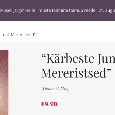
usel! Järgmine tellimuste täitmine toimub reedel, 21. augu
usel! Järgmine tellimuste täitmine toimub reedel, 21. augu
T
ä
sõnaga
umal. Mereristsed”
“Kärbeste Ju
Mereristsed”
William Golding
€
9.90