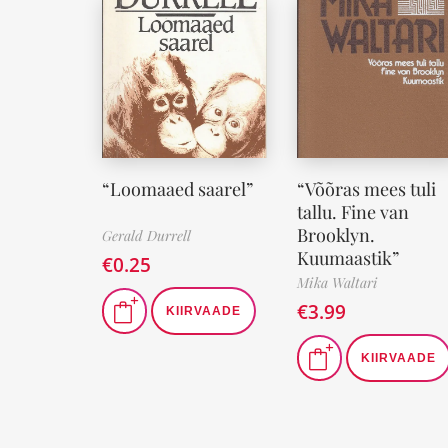
“Loomaaed saarel”
“Võõras mees tuli
tallu. Fine van
Brooklyn.
Gerald Durrell
Kuumaastik”
€
0.25
Mika Waltari
€
3.99
KIIRVAADE
KIIRVAADE