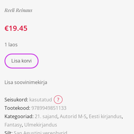
Reeli Reinaus
€
19.45
1 laos
Lisa korvi
Lisa soovinimekirja
Seisukord:
kasutatud
?
Tootekood:
9789949851133
Kategooriad:
21. sajand
,
Autorid M-S
,
Eesti kirjandus
,
Fantasy
,
Ulmekirjandus
Silt:
San Agustini vereohvrid