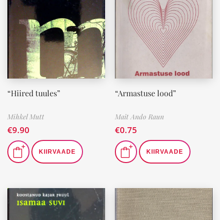
“Hiired tuules”
“Armastuse lood”
Mihkel Mutt
Mait Ando Raun
€
9.90
€
0.75
KIIRVAADE
KIIRVAADE