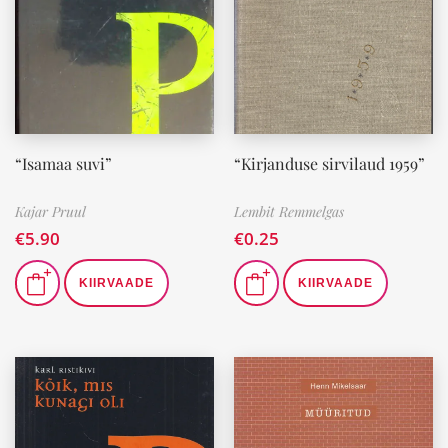
“Isamaa suvi”
“Kirjanduse sirvilaud 1959”
Kajar Pruul
Lembit Remmelgas
€
5.90
€
0.25
KIIRVAADE
KIIRVAADE