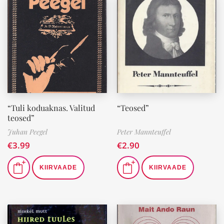
“Tuli koduaknas. Valitud
“Teosed”
teosed”
Juhan Peegel
Peter Mannteuffel
€
3.99
€
2.90
KIIRVAADE
KIIRVAADE