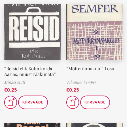
“Reisid ehk Kolm korda
“Mõtterännakuid” I osa
Aasias, muust rääkimata”
Mihkel Mutt
Johannes Semper
€
0.25
€
0.25
KIIRVAADE
KIIRVAADE