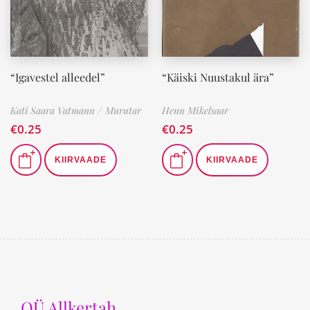
“Igavestel alleedel”
“Käiski Nuustakul ära”
Kati Saara Vatmann / Murutar
Henn Mikelsaar
€
0.25
€
0.25
KIIRVAADE
KIIRVAADE
OÜ Allkertah