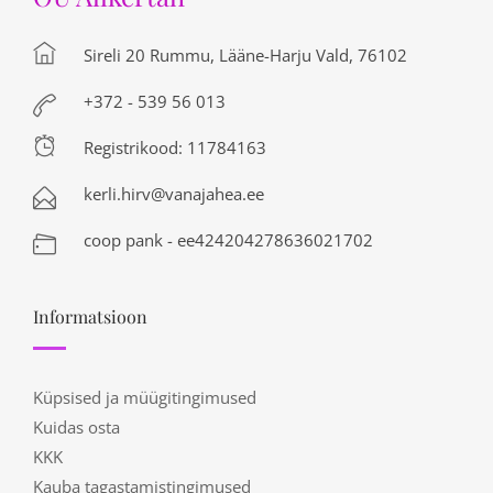
Sireli 20 Rummu, Lääne-Harju Vald, 76102
+372 - 539 56 013
Registrikood: 11784163
kerli.hirv@vanajahea.ee
coop pank - ee424204278636021702
Informatsioon
Küpsised ja müügitingimused
Kuidas osta
KKK
Kauba tagastamistingimused