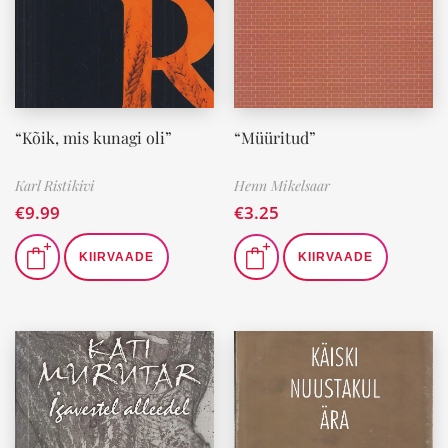
“Kõik, mis kunagi oli”
“Müüritud”
Karl Ristikivi
Henn Mikelsaar
€
9.99
€
3.25
KIIRVAADE
KIIRVAADE