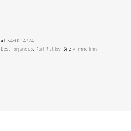
od:
5450014724
,
Eesti kirjandus
,
Karl Ristikivi
Silt:
Viimne linn
)