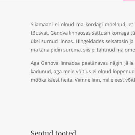
Siiamaani ei olnud ma kordagi mõelnud, et 
tõusvat. Genova linnaosas sattusin korraga tüh
üksi surnud linnas. Hingeldades seisatasin ja 
ma täna pidin surema, siis ei tahtnud ma om
Aga Genova linnaosa peatänavas nägin jälle i
kadunud, aga meie võitlus ei olnud lõppenud.
mõõka käest heita. Viimne linn, mille eest või
Seotud tooted