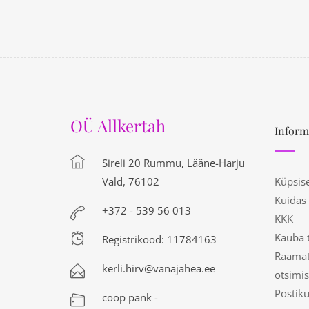
OÜ Allkertah
Inform
Sireli 20 Rummu, Lääne-Harju
Vald, 76102
Küpsis
Kuidas
+372 - 539 56 013
KKK
Kauba 
Registrikood: 11784163
Raamat
kerli.hirv@vanajahea.ee
otsimis
Postik
coop pank -