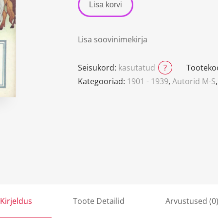
Lisa korvi
Lisa soovinimekirja
Seisukord:
kasutatud
?
Tooteko
Kategooriad:
1901 - 1939
,
Autorid M-S
Kirjeldus
Toote Detailid
Arvustused (0