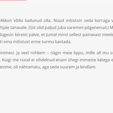
Akkon võiks kadunud olla. Nüüd mõistsin seda korraga ve
jale tänavale. (Siit olid paljud juba varemini põgenenud.) Mu
lugesin kiiresti palve, et Jumal mind sellest painavast meel
eti oma mõistust enne surma kaotada.
nimesi. Ja veel rohkem – nägin meie lippu, mille all mu or
 Kuigi me nüüd ei võidelnud enam ühegi inimeste kätega ehi
tlesime, oli nähtamatu, aga seda suurem ja kindlam.