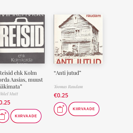
Reisid ehk Kolm
“Anti jutud”
orda Aasias, muust
ääkimata”
Toomas Raudam
hkel Mutt
€
0.25
0.25
KIIRVAADE
KIIRVAADE