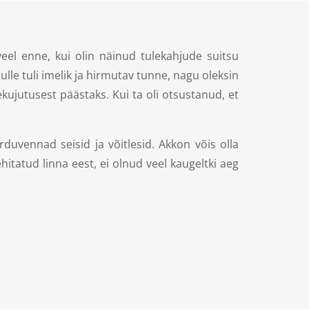
el enne, kui olin näinud tulekahjude suitsu
lle tuli imelik ja hirmutav tunne, nagu oleksin
ekujutusest päästaks. Kui ta oli otsustanud, et
duvennad seisid ja võitlesid. Akkon võis olla
tatud linna eest, ei olnud veel kaugeltki aeg