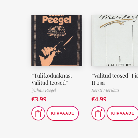
“Tuli koduaknas.
“Valitud teosed” I j
Valitud teosed”
II osa
Juhan Peegel
Kersti Merilaas
€
3.99
€
4.99
KIIRVAADE
KIIRVAADE