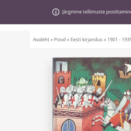
Järgmine tellimuste postitamine
Järgmine tellimuste postitamine
V
a
n
a
j
a
H
e
a
Otsi poest märk
Avaleht
»
Pood
»
Eesti kirjandus
»
1901 - 193