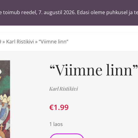
 toimub reedel, 7. augustil 2026. Edasi oleme puhkusel ja t
 toimub reedel, 7. augustil 2026. Edasi oleme puhkusel ja t
T
ä
sõnaga
9
»
Karl Ristikivi
»
“Viimne linn”
“Viimne linn
Karl Ristikivi
€
1.99
1 laos