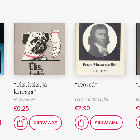
“Üks, kaks, ja
“Teosed”
“
korraga”
Peter Mannteuffel
Ka
Rein Saluri
€
2.90
€
€
0.25
KIIRVAADE
KIIRVAADE