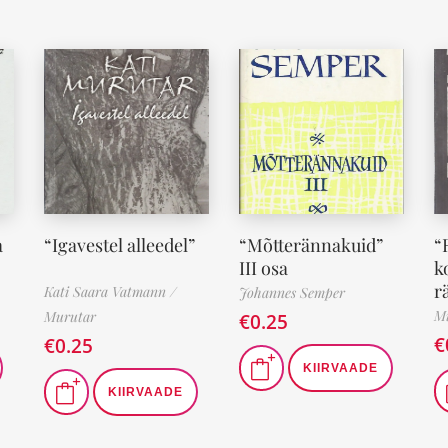
a
“Igavestel alleedel”
“Mõtterännakuid”
“
III osa
k
r
Kati Saara Vatmann /
Johannes Semper
Mi
Murutar
€
0.25
€
€
0.25
KIIRVAADE
KIIRVAADE