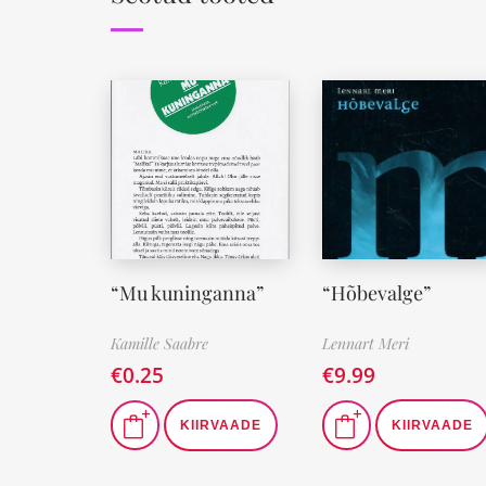
“Mu kuninganna”
“Hõbevalge”
Kamille Saabre
Lennart Meri
€
0.25
€
9.99
KIIRVAADE
KIIRVAADE