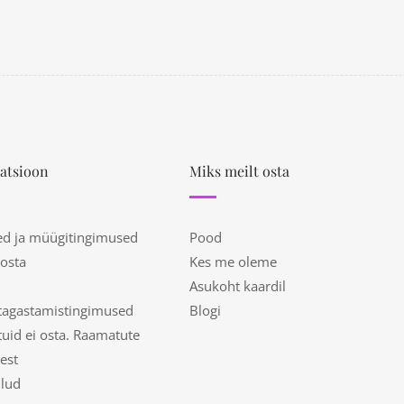
atsioon
Miks meilt osta
ed ja müügitingimused
Pood
 osta
Kes me oleme
Asukoht kaardil
tagastamistingimused
Blogi
uid ei osta. Raamatute
est
ulud