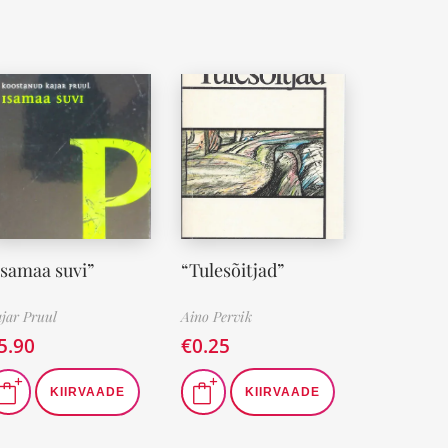
Isamaa suvi”
“Tulesõitjad”
jar Pruul
Aino Pervik
5.90
€
0.25
KIIRVAADE
KIIRVAADE