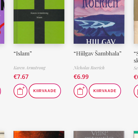
“Islam”
“Hiilgav Šambhala”
“
s
Karen Armstrong
Nicholas Roerich
Se
€
7.67
€
6.99
€
KIIRVAADE
KIIRVAADE