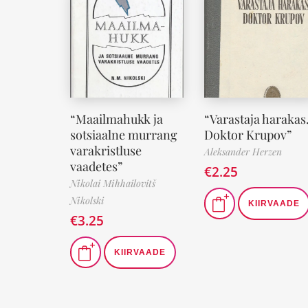
“Maailmahukk ja
“Varastaja harakas
sotsiaalne murrang
Doktor Krupov”
varakristluse
Aleksander Herzen
vaadetes”
€
2.25
Nikolai Mihhailovitš
Nikolski
KIIRVAADE
€
3.25
KIIRVAADE