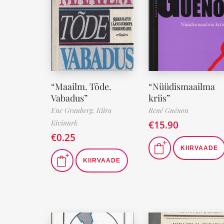
“Maailm. Tõde.
“Nüüdismaailma
Vabadus”
kriis”
Ene Grauberg,
Kiira
René Guénon
Kivinurk
€
15.90
€
0.25
KIIRVAADE
KIIRVAADE