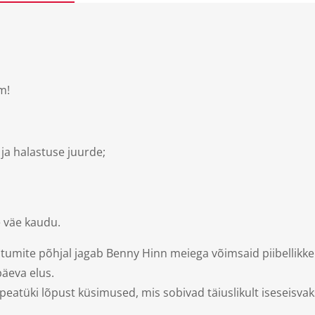
m!
ja halastuse juurde;
e väe kaudu.
htumite põhjal jagab Benny Hinn meiega võimsaid piibellikk
päeva elus.
peatüki lõpust küsimused, mis sobivad täiuslikult iseseisv