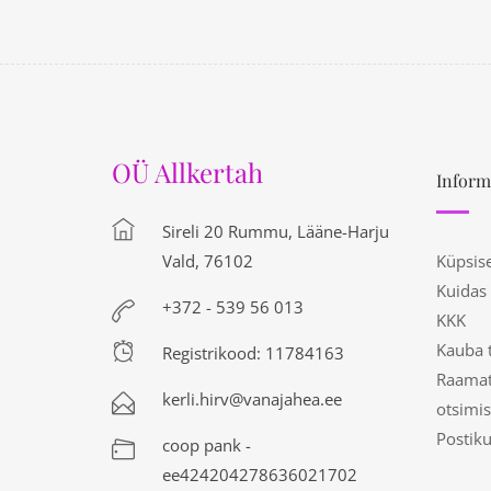
OÜ Allkertah
Inform
Sireli 20 Rummu, Lääne-Harju
Vald, 76102
Küpsis
Kuidas
+372 - 539 56 013
KKK
Kauba 
Registrikood: 11784163
Raamat
kerli.hirv@vanajahea.ee
otsimis
Postik
coop pank -
ee424204278636021702