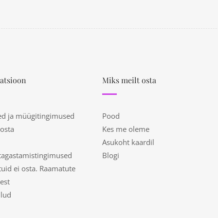
atsioon
Miks meilt osta
ed ja müügitingimused
Pood
 osta
Kes me oleme
Asukoht kaardil
tagastamistingimused
Blogi
uid ei osta. Raamatute
est
ulud