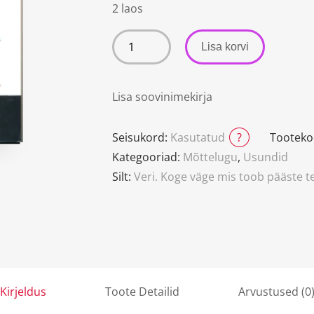
2 laos
Lisa korvi
Lisa soovinimekirja
Seisukord:
Kasutatud
?
Tooteko
Kategooriad:
Mõttelugu
,
Usundid
Silt:
Veri. Koge väge mis toob pääste 
Kirjeldus
Toote Detailid
Arvustused (0