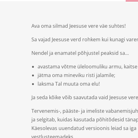
Ava oma silmad Jeesuse vere väe suhtes!
Sa vajad Jeesuse verd rohkem kui kunagi vare
Nendel ja enamatel põhjustel peaksid sa…
avastama võtme üleloomuliku armu, kaitse 
jätma oma mineviku risti jalamile;
laksma Tal muuta oma elu!
Ja seda kõike võib saavutada vaid Jeesuse ver
Tervenemis-, pääste- ja imeliste vabanemisju
ja selgitab, kuidas kasutada põhitõdesid täna
Käesolevas uuendatud versioonis leiad sa iga 
vestlusteemadeks.