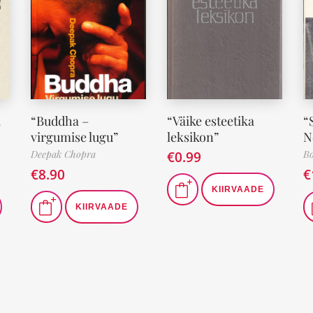
.
“Buddha –
“Väike esteetika
“
virgumise lugu”
leksikon”
N
Deepak Chopra
€
0.99
Bo
€
8.90
€
KIIRVAADE
KIIRVAADE