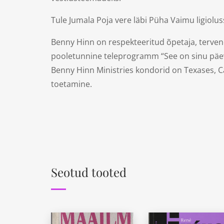
Tule Jumala Poja vere läbi Püha Vaimu ligiolus
Benny Hinn on respekteeritud õpetaja, terve
pooletunnine teleprogramm “See on sinu päev!
Benny Hinn Ministries kondorid on Texases, Ca
toetamine.
Seotud tooted