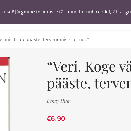
usel! Järgmine tellimuste täitmine toimub reedel, 21. augu
usel! Järgmine tellimuste täitmine toimub reedel, 21. augu
T
ä
sõnaga
ge, mis toob pääste, tervenemise ja imed”
“Veri. Koge v
pääste, terve
Benny Hinn
€
6.90