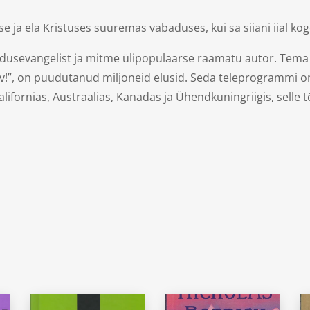
se ja ela Kristuses suuremas vabaduses, kui sa siiani iial ko
ndusevangelist ja mitme ülipopulaarse raamatu autor. Tema
”, on puudutanud miljoneid elusid. Seda teleprogrammi on 
lifornias, Austraalias, Kanadas ja Ühendkuningriigis, selle