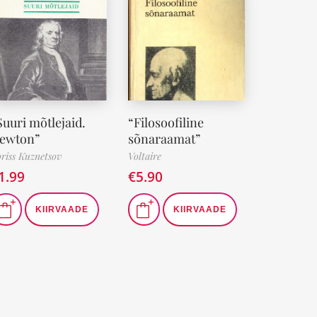
Suuri mõtlejaid.
“Filosoofiline
ewton”
sõnaraamat”
riss Kuznetsov
Voltaire
1.99
€
5.90
KIIRVAADE
KIIRVAADE