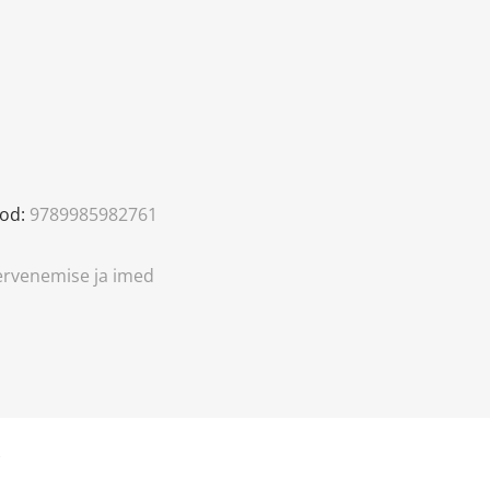
od:
9789985982761
tervenemise ja imed
)