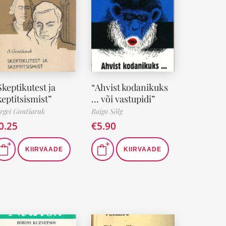
Skeptikutest ja
“Ahvist kodanikuks
keptitsismist”
… või vastupidi”
rgei Gontšaruk
Raigo Sõlg
0.25
€
5.90
KIIRVAADE
KIIRVAADE