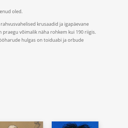
genud oled.
 rahvusvahelised krusaadid ja igapäevane
praegu võimalik näha rohkem kui 190 riigis.
 tööharude hulgas on toiduabi ja orbude