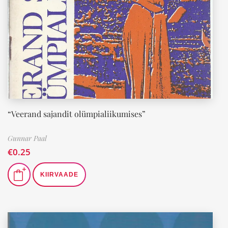
“Veerand sajandit olümpialiikumises”
Gunnar Paal
€
0.25
KIIRVAADE