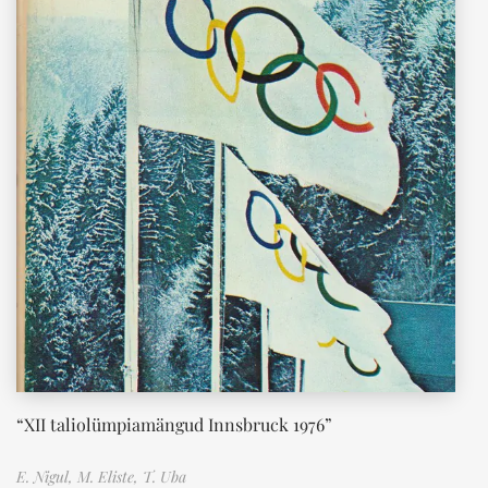
“XII taliolümpiamängud Innsbruck 1976”
E. Nigul,
M. Eliste,
T. Uba