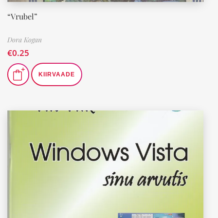
“Vrubel”
Dora Kogan
€
0.25
KIIRVAADE