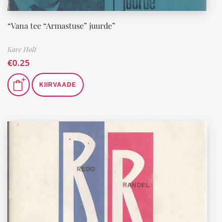
“Vana tee “Armastuse” juurde”
Kare Holt
€
0.25
KIIRVAADE