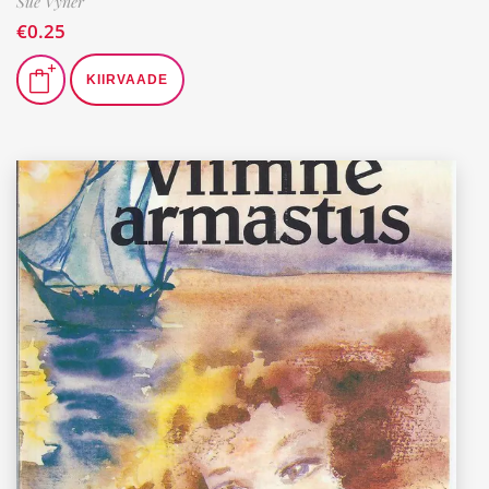
Sue Vyner
€
0.25
KIIRVAADE