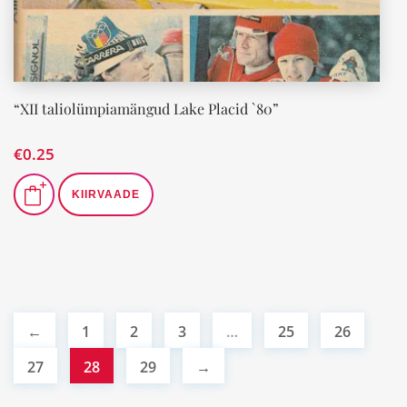
“XII taliolümpiamängud Lake Placid `80”
€
0.25
KIIRVAADE
←
1
2
3
…
25
26
27
28
29
→