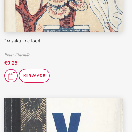
“Vasaku käe lood”
Ilmar Sikemäe
€
0.25
KIIRVAADE