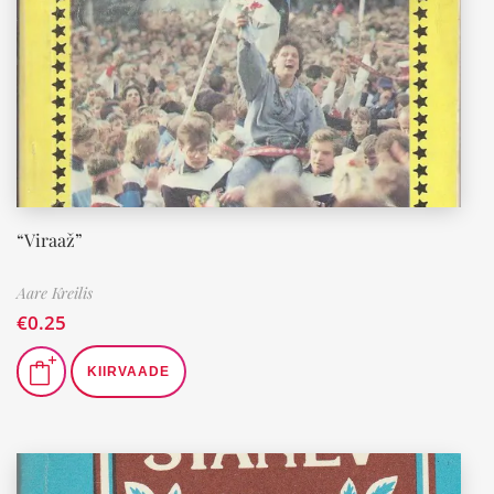
“Viraaž”
Aare Kreilis
€
0.25
KIIRVAADE