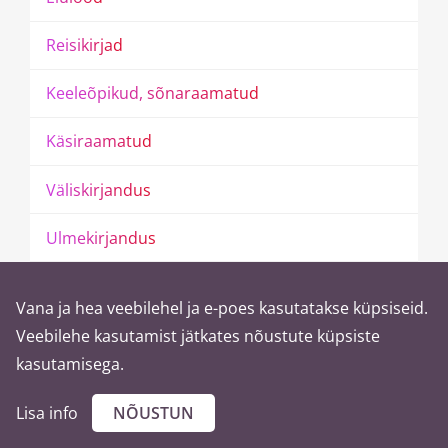
R
e
i
s
i
k
i
r
j
a
d
K
e
e
l
e
õ
p
i
k
u
d
,
s
õ
n
a
r
a
a
m
a
t
u
d
K
ä
s
i
r
a
a
m
a
t
u
d
V
ä
l
i
s
k
i
r
j
a
n
d
u
s
U
l
m
e
k
i
r
j
a
n
d
u
s
L
a
s
t
e
r
a
a
m
a
t
u
d
Vana ja hea veebilehel ja e-poes kasutatakse küpsiseid.
R
a
a
m
a
t
u
d
i
n
g
l
i
s
e
k
e
e
l
e
s
Veebilehe kasutamist jätkates nõustute küpsiste
kasutamisega.
R
a
a
m
a
t
u
d
v
e
n
e
k
e
e
l
e
s
Lisa info
NÕUSTUN
R
a
a
m
a
t
u
d
s
o
o
m
e
k
e
e
l
e
s