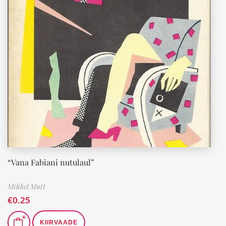
“Vana Fabiani nutulaul”
Mihkel Mutt
€
0.25
KIIRVAADE