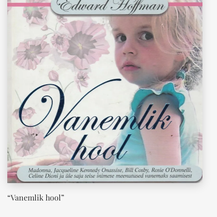
“Vanemlik hool”