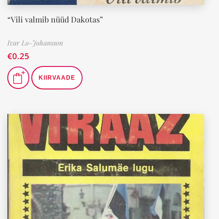
“Vili valmib nüüd Dakotas”
Ivar Lo-Johansson
€
0.25
KIIRVAADE