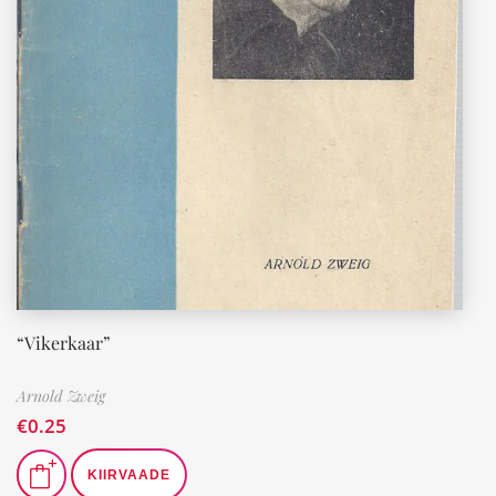
“Vikerkaar”
Arnold Zweig
€
0.25
KIIRVAADE