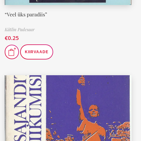
“Veel üks paradiis”
Kätlin Padesaar
€
0.25
KIIRVAADE