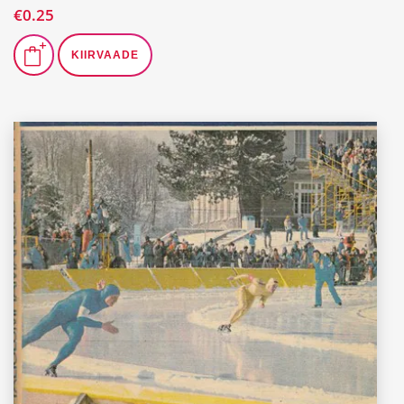
€
0.25
KIIRVAADE