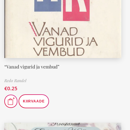
“Vanad vigurid ja vembud”
Redo Randel
€
0.25
KIIRVAADE