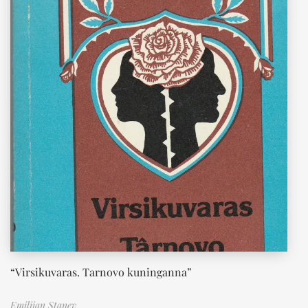
“Virsikuvaras. Tarnovo kuninganna”
Emilijan Stanev