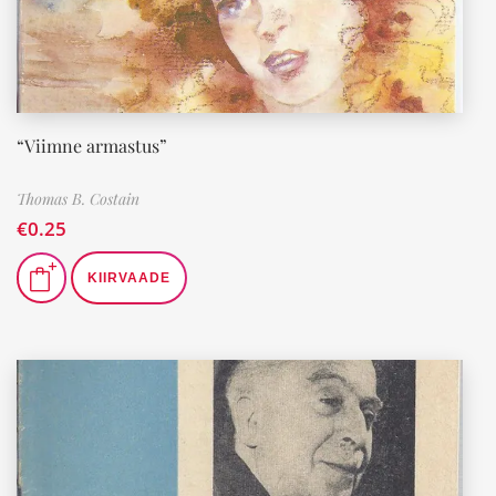
“Viimne armastus”
Thomas B. Costain
€
0.25
KIIRVAADE