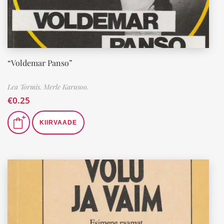
“Voldemar Panso”
Lea Tormis. Merle Karusoo.
€
0.25
KIIRVAADE