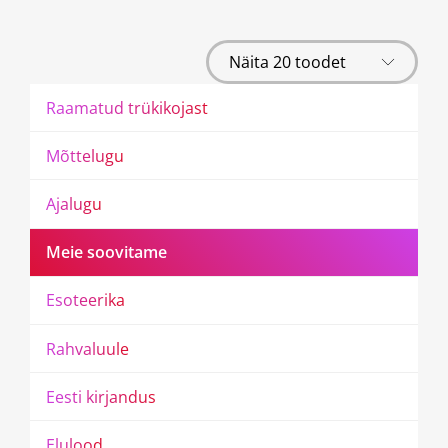
R
a
a
m
a
t
u
d
t
r
ü
k
i
k
o
j
a
s
t
M
õ
t
t
e
l
u
g
u
A
j
a
l
u
g
u
M
e
i
e
s
o
o
v
i
t
a
m
e
E
s
o
t
e
e
r
i
k
a
R
a
h
v
a
l
u
u
l
e
E
e
s
t
i
k
i
r
j
a
n
d
u
s
E
l
u
l
o
o
d