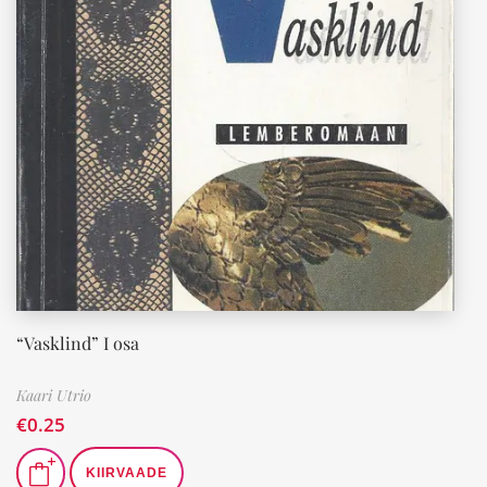
“Vasklind” I osa
Kaari Utrio
€
0.25
KIIRVAADE