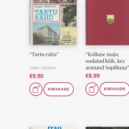
“Tartu rahu”
“Kollane maja:
oodatud kõik, kes
armund Supilinna”
Edgar Mattisen
€
8.99
€
9.90
KIIRVAADE
KIIRVAADE