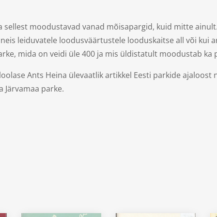
a sellest moodustavad vanad mõisapargid, kuid mitte ainult. O
 neis leiduvatele loodusväärtustele looduskaitse all või kui 
parke, mida on veidi üle 400 ja mis üldistatult moodustab ka
oolase Ants Heina ülevaatlik artikkel Eesti parkide ajaloost 
a Järvamaa parke.