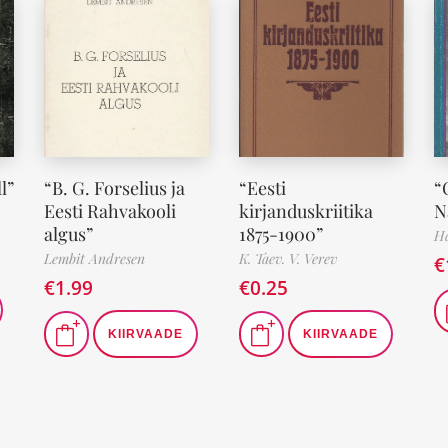
l”
“B. G. Forselius ja
“Eesti
“
Eesti Rahvakooli
kirjanduskriitika
N
algus”
1875-1900”
Ha
Lembit Andresen
K. Taev. V. Verev
€
€
1.99
€
0.25
KIIRVAADE
KIIRVAADE