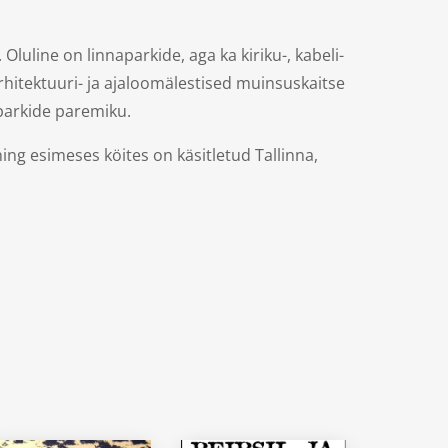
luline on linnaparkide, aga ka kiriku-, kabeli-
arhitektuuri- ja ajaloomälestised muinsuskaitse
 parkide paremiku.
ning esimeses köites on käsitletud Tallinna,