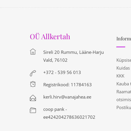
OÜ Allkertah
Inform
Sireli 20 Rummu, Lääne-Harju
Vald, 76102
Küpsis
Kuidas
+372 - 539 56 013
KKK
Kauba 
Registrikood: 11784163
Raamat
kerli.hirv@vanajahea.ee
otsimis
Postik
coop pank -
ee424204278636021702