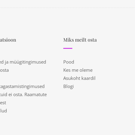
atsioon
Miks meilt osta
ed ja müügitingimused
Pood
 osta
Kes me oleme
Asukoht kaardil
tagastamistingimused
Blogi
uid ei osta. Raamatute
est
ulud