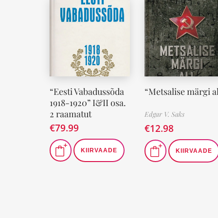
“Eesti Vabadussõda
“Metsalise märgi al
1918-1920” I&II osa.
2 raamatut
Edgar V. Saks
€
79.99
€
12.98
KIIRVAADE
KIIRVAADE