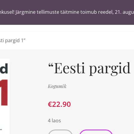
usel! Järgmine tellimuste täitmine toimub reedel, 21. augu
usel! Järgmine tellimuste täitmine toimub reedel, 21. augu
T
ä
sõnaga
ti pargid 1”
“Eesti pargid 
Kogumik
€
22.90
4 laos