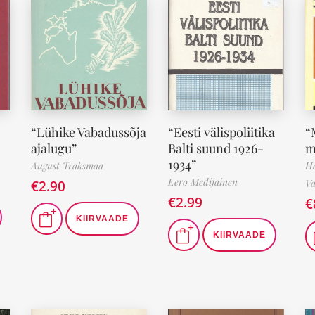
“Lühike Vabadussõja
“Eesti välispoliitika
“
ajalugu”
Balti suund 1926-
m
1934”
August Traksmaa
He
Eero Medijainen
€
2.90
Va
€
2.99
€
KIIRVAADE
KIIRVAADE