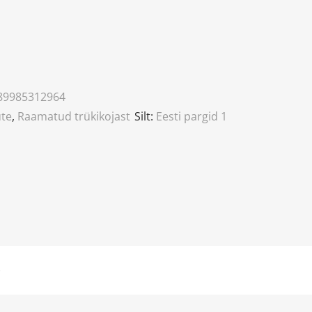
89985312964
ute
,
Raamatud trükikojast
Silt:
Eesti pargid 1
)