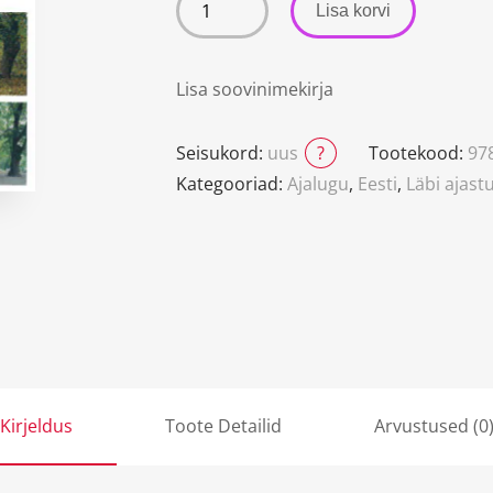
Lisa korvi
Lisa soovinimekirja
Seisukord:
uus
?
Tootekood:
97
Kategooriad:
Ajalugu
,
Eesti
,
Läbi ajast
Kirjeldus
Toote Detailid
Arvustused (0