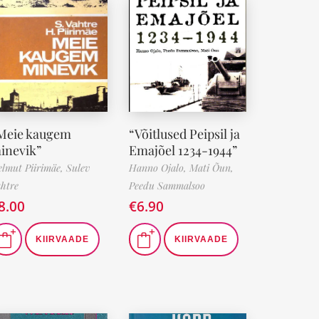
Meie kaugem
“Võitlused Peipsil ja
inevik”
Emajõel 1234-1944”
lmut Piirimäe,
Sulev
Hanno Ojalo,
Mati Õun,
htre
Peedu Sammalsoo
8.00
€
6.90
KIIRVAADE
KIIRVAADE