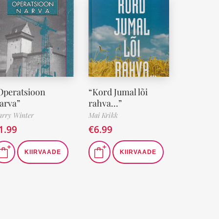
Operatsioon
“Kord Jumal lõi
arva”
rahva…”
rry Winter
Mai Krikk
1.99
€
6.99
KIIRVAADE
KIIRVAADE