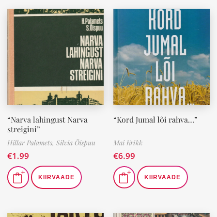
“Narva lahingust Narva
“Kord Jumal lõi rahva…”
streigini”
Hillar Palamets,
Silvia Õispuu
Mai Krikk
€
1.99
€
6.99
KIIRVAADE
KIIRVAADE