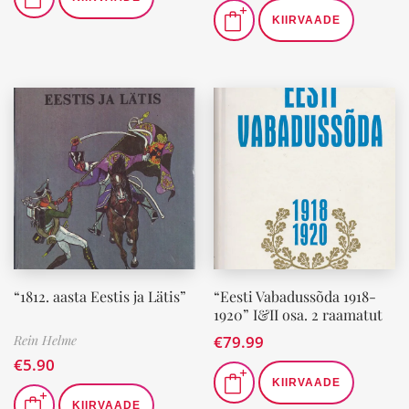
KIIRVAADE
“1812. aasta Eestis ja Lätis”
“Eesti Vabadussõda 1918-
1920” I&II osa. 2 raamatut
Rein Helme
€
79.99
€
5.90
KIIRVAADE
KIIRVAADE