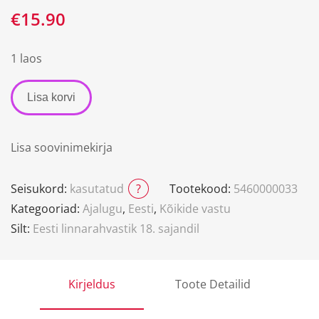
€
15.90
1 laos
Lisa korvi
Lisa soovinimekirja
Seisukord:
kasutatud
?
Tootekood:
5460000033
Kategooriad:
Ajalugu
,
Eesti
,
Kõikide vastu
Silt:
Eesti linnarahvastik 18. sajandil
Kirjeldus
Toote Detailid