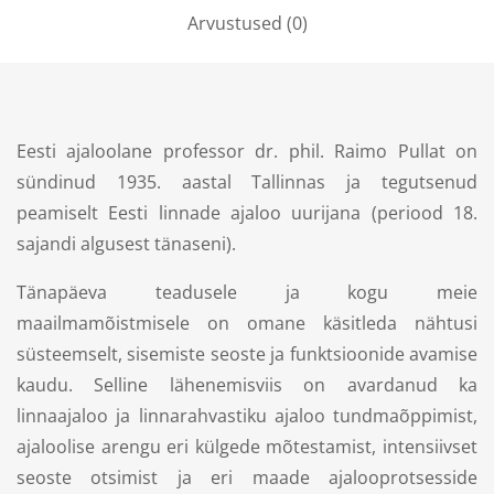
Arvustused (0)
Eesti ajaloolane professor dr. phil. Raimo Pullat on
sündinud 1935. aastal Tallinnas ja tegutsenud
peamiselt Eesti linnade ajaloo uurijana (periood 18.
sajandi algusest tänaseni).
Tänapäeva teadusele ja kogu meie
maailmamõistmisele on omane käsitleda nähtusi
süsteemselt, sisemiste seoste ja funktsioonide avamise
kaudu. Selline lähenemisviis on avardanud ka
linnaajaloo ja linnarahvastiku ajaloo tundmaõppimist,
ajaloolise arengu eri külgede mõtestamist, intensiivset
seoste otsimist ja eri maade ajalooprotsesside