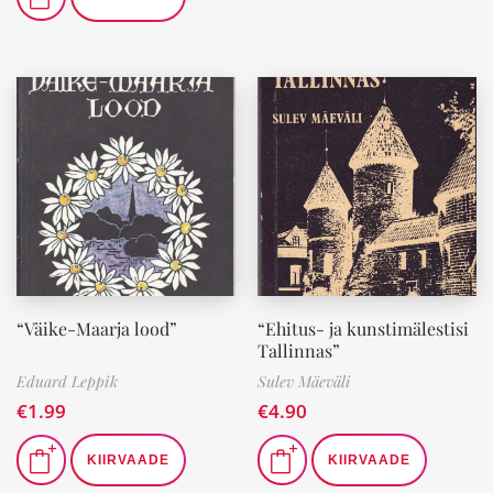
“Väike-Maarja lood”
“Ehitus- ja kunstimälestisi
Tallinnas”
Eduard Leppik
Sulev Mäeväli
€
1.99
€
4.90
KIIRVAADE
KIIRVAADE