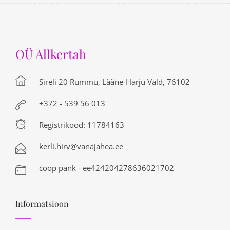
OÜ Allkertah
Sireli 20 Rummu, Lääne-Harju Vald, 76102
+372 - 539 56 013
Registrikood: 11784163
kerli.hirv@vanajahea.ee
coop pank - ee424204278636021702
Informatsioon