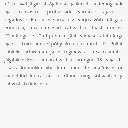
kõrvutavat jälgimist. Ajaloolasi ja ilmselt ka demograafe
ajab rahvastiku protsesside sarnasus ajavoolus
segadusse. Ent selle sarnasuse varjus võib märgata
erinevusi, mis ilmnevad rahvastiku taastootmises.
Füsioloogiline sünd ja surm jääb samaseks läbi kogu
ajaloo, kuid nende põhjuslikkus muutub. R. Pullati
rohkele arhiivimaterjalile tuginevas uues raamatus
jälgitakse Eesti linnarahvastiku arengut 18. sajandil.
Lisaks loomuliku iibe komponentide analüüsile on
vaadeldud ka rahvastiku rännet ning sotsiaalset ja
rahvuslikku kosseisu.