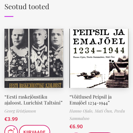
Seotud tooted
“Eesti raskejõustiku
“Võitlused Peipsil ja
ajaloost. Lurichist Taltsini”
Emajõel 1234-1944”
Georg Kristjanson
Hanno Ojalo,
Mati Õun,
Peedu
€
3.99
Sammalsoo
€
6.90
KIIRVAADE