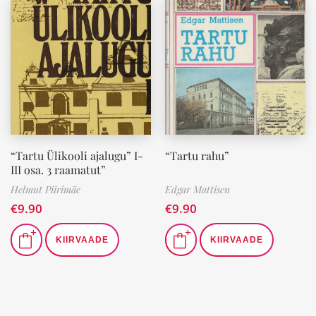
“Tartu Ülikooli ajalugu” I-
“Tartu rahu”
III osa. 3 raamatut”
Helmut Piirimäe
Edgar Mattisen
€
9.90
€
9.90
KIIRVAADE
KIIRVAADE