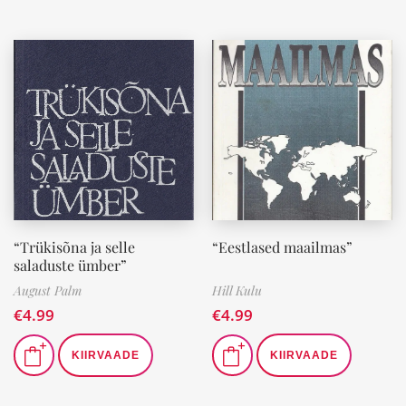
“Trükisõna ja selle
“Eestlased maailmas”
saladuste ümber”
August Palm
Hill Kulu
€
4.99
€
4.99
KIIRVAADE
KIIRVAADE