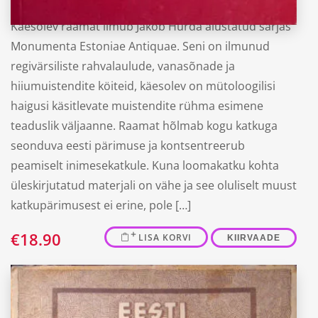
Käesolev raamat ilmub Jakob Hurda alustatud sarjas
Monumenta Estoniae Antiquae. Seni on ilmunud
regivärsiliste rahvalaulude, vanasõnade ja
hiiumuistendite köiteid, käesolev on mütoloogilisi
haigusi käsitlevate muistendite rühma esimene
teaduslik väljaanne. Raamat hõlmab kogu katkuga
seonduva eesti pärimuse ja kontsentreerub
peamiselt inimesekatkule. Kuna loomakatku kohta
üleskirjutatud materjali on vähe ja see oluliselt muust
katkupärimusest ei erine, pole […]
€
18.90
LISA KORVI
KIIRVAADE