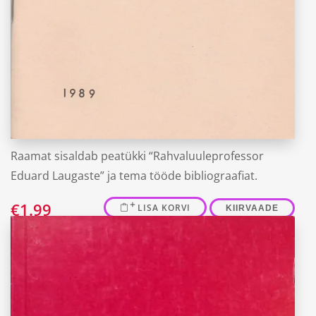
“Eduard Laugaste tööde bibliograafia”
Ants Järv,
Tiiu Roll
Raamat sisaldab peatükki “Rahvaluuleprofessor
Eduard Laugaste” ja tema tööde bibliograafiat.
€
1.99
LISA KORVI
KIIRVAADE