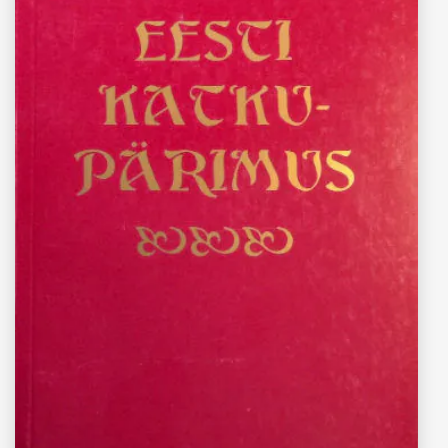
“Eesti katkupärimus”
Reet Hiiemäe