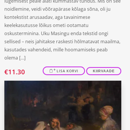
lugemisest peale alati kummastav tundus. Mis on see
noidlemine, veidi võõrapärase kõlaga sõna, oli ju
kontekstist arusaadav, aga tavainimese
keelekasutusse lõikus ometi ootamatu
oskusterminina. Uku Masingu enda tekstid ongi
sellised – neis jahitakse raskesti hõlmatavat maailma,
kasutades vahendeid, mille hoomamiseks peab
olema […]
€
11.30
LISA KORVI
KIIRVAADE