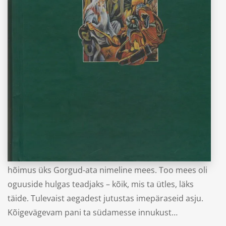
“Dädä Gorgudi raamat”
Aserbaidžaanide eepos. Prohveti aastasajal oli Bajati
hõimus üks Gorgud-ata nimeline mees. Too mees oli
oguuside hulgas teadjaks – kõik, mis ta ütles, läks
täide. Tulevaist aegadest jutustas imepäraseid asju.
Kõigevägevam pani ta südamesse innukust…