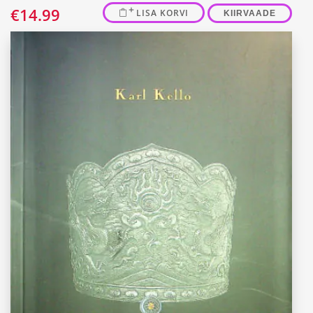
€
14.99
LISA KORVI
KIIRVAADE