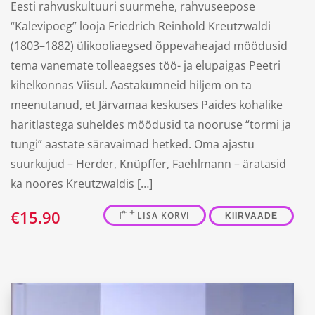
Eesti rahvuskultuuri suurmehe, rahvuseepose
“Kalevipoeg” looja Friedrich Reinhold Kreutzwaldi
(1803–1882) ülikooliaegsed õppevaheajad möödusid
tema vanemate tolleaegses töö- ja elupaigas Peetri
kihelkonnas Viisul. Aastakümneid hiljem on ta
meenutanud, et Järvamaa keskuses Paides kohalike
haritlastega suheldes möödusid ta nooruse “tormi ja
tungi” aastate säravaimad hetked. Oma ajastu
suurkujud – Herder, Knüpffer, Faehlmann – äratasid
ka noores Kreutzwaldis […]
€
15.90
LISA KORVI
KIIRVAADE