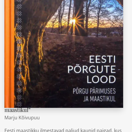
“Eesti põrgute lood. Põrgu pärimuses ja
maastikul”
Marju Kõivupuu
Eesti maastikku ilmestavad paljud kaunid paigad, kus