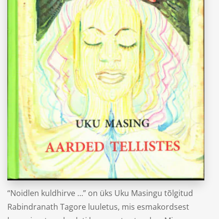
“Aarded tellistes”
Uku Masing
“Noidlen kuldhirve …” on üks Uku Masingu tõlgitud
Rabindranath Tagore luuletus, mis esmakordsest