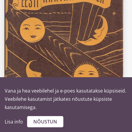
Vana ja hea veebilehel ja e-poes kasutatakse küpsiseid.
Veebilehe kasutamist jätkates nõustute küpsiste
kasutamisega.
“Eesti rahvakalender II”
Mall Hiiemäe
Lisa info
NÕUSTUN