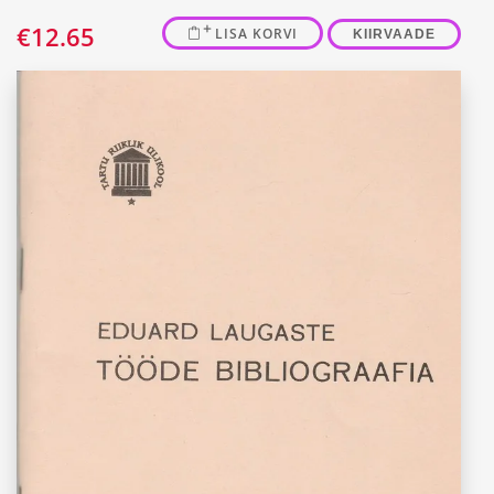
€
12.65
LISA KORVI
KIIRVAADE