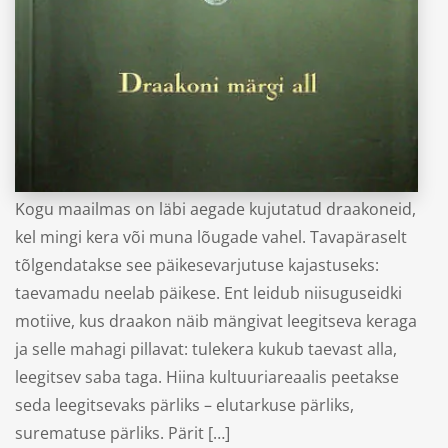
“Draakoni märgi all”
Karl Kello
Kogu maailmas on läbi aegade kujutatud draakoneid,
kel mingi kera või muna lõugade vahel. Tavapäraselt
tõlgendatakse see päikesevarjutuse kajastuseks:
taevamadu neelab päikese. Ent leidub niisuguseidki
motiive, kus draakon näib mängivat leegitseva keraga
ja selle mahagi pillavat: tulekera kukub taevast alla,
leegitsev saba taga. Hiina kultuuriareaalis peetakse
seda leegitsevaks pärliks – elutarkuse pärliks,
surematuse pärliks. Pärit […]