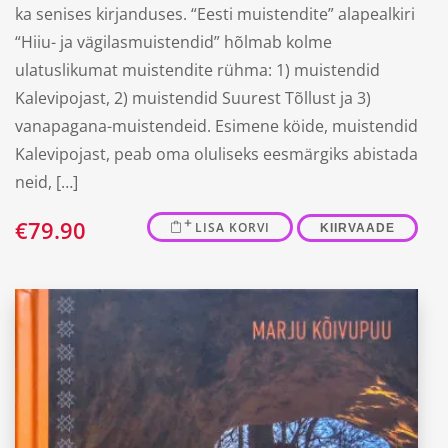
ka senises kirjanduses. “Eesti muistendite” alapealkiri
“Hiiu- ja vägilasmuistendid” hõlmab kolme
ulatuslikumat muistendite rühma: 1) muistendid
Kalevipojast, 2) muistendid Suurest Tõllust ja 3)
vanapagana-muistendeid. Esimene köide, muistendid
Kalevipojast, peab oma oluliseks eesmärgiks abistada
neid, […]
€
79.90
LISA KORVI
KIIRVAADE