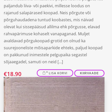
paljandub liiva- või paekivi, millesse loodus on
rajanud salapärased koopad. Neis põrgute või
põrguhaudadena tuntud koobastes, mis näivad
olevat kui sissepääsud allilma ehk põrgusse, elavad
rahvapärimuse kohaselt vanapaganad. Muljet
avaldavad põrgukoopad-grotid on olnud ka
suurejooneliste mõisaparkide ehteks, paljud koopad
on pakkunud inimestele pelgupaika segastel
sõjaaegadel, samuti on neid […]
€
18.90
LISA KORVI
KIIRVAADE