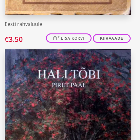
“Eesti kirjanduse ajalugu I”
Eduard Laugaste
Eesti rahvaluule
€
3.50
LISA KORVI
KIIRVAADE