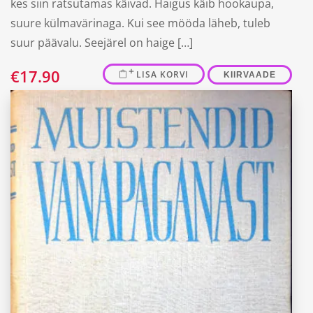
kes siin ratsutamas käivad. Haigus käib hookaupa,
suure külmavärinaga. Kui see mööda läheb, tuleb
suur päävalu. Seejärel on haige […]
€
17.90
LISA KORVI
KIIRVAADE