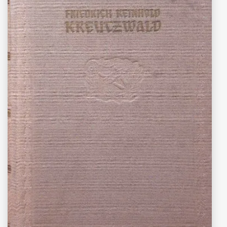
“Eesti rahva ennemuistsed jutud”
Friedrich Reinhold Kreutzwald