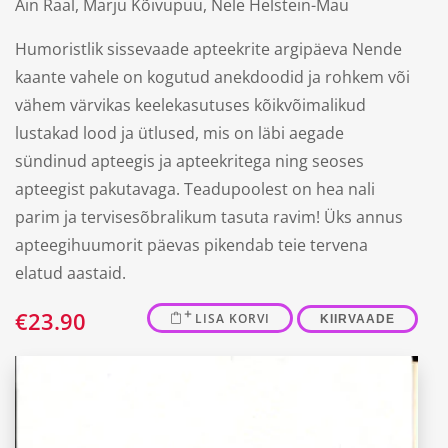
Ain Raal,
Marju Kõivupuu,
Nele Helstein-Mau
Humoristlik sissevaade apteekrite argipäeva Nende
kaante vahele on kogutud anekdoodid ja rohkem või
vähem värvikas keelekasutuses kõikvõimalikud
lustakad lood ja ütlused, mis on läbi aegade
sündinud apteegis ja apteekritega ning seoses
apteegist pakutavaga. Teadupoolest on hea nali
parim ja tervisesõbralikum tasuta ravim! Üks annus
apteegihuumorit päevas pikendab teie tervena
elatud aastaid.
€
23.90
LISA KORVI
KIIRVAADE