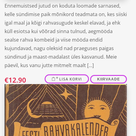
Ennemuistsed jutud on koduta loomade sarnased,
kelle sündimise paik mõnikord teadmata on, kes siiski
igal maal ja kõigi rahvasugude keskel elavad, ja ehk
küll esiotsa kui võõrad sinna tulnud, aegmööda
sealse rahva kombeid ja viise mööda endid
kujundavad, nagu oleksid nad praeguses paigas
sündinud ja maast-madalast üles kasvanud. Meie
päevil, kus vanu jutte mitmelt maalt […]
€
12.90
LISA KORVI
KIIRVAADE