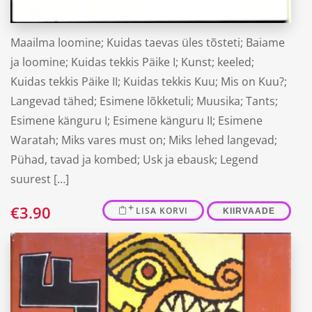
Varje Varmis
Maailma loomine; Kuidas taevas üles tõsteti; Baiame
ja loomine; Kuidas tekkis Päike I; Kunst; keeled;
Kuidas tekkis Päike II; Kuidas tekkis Kuu; Mis on Kuu?;
Langevad tähed; Esimene lõkketuli; Muusika; Tants;
Esimene känguru I; Esimene känguru II; Esimene
Waratah; Miks vares must on; Miks lehed langevad;
Pühad, tavad ja kombed; Usk ja ebausk; Legend
suurest […]
€
3.90
LISA KORVI
KIIRVAADE