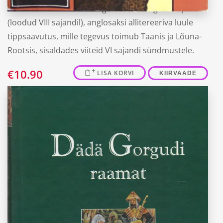
Vanim tervikuna säilinud germaani kangelaseepos
(loodud VIII sajandil), anglosaksi allitereeriva luule
tippsaavutus, mille tegevus toimub Taanis ja Lõuna-
Rootsis, sisaldades viiteid VI sajandi sündmustele.
€
10.90
LISA KORVI
KIIRVAADE