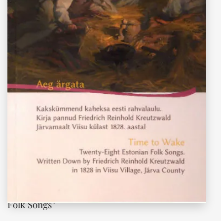
“Aeg ärgata. Time to Wake. Kakskümmend
kaheksa eesti rahvalaulu. Twenty-Eight Estonian
Folk Songs”