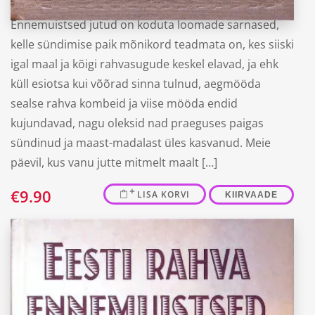
Ennemuistsed jutud on koduta loomade sarnased,
kelle sündimise paik mõnikord teadmata on, kes siiski
igal maal ja kõigi rahvasugude keskel elavad, ja ehk
küll esiotsa kui võõrad sinna tulnud, aegmööda
sealse rahva kombeid ja viise mööda endid
kujundavad, nagu oleksid nad praeguses paigas
sündinud ja maast-madalast üles kasvanud. Meie
päevil, kus vanu jutte mitmelt maalt […]
€
9.90
LISA KORVI
KIIRVAADE