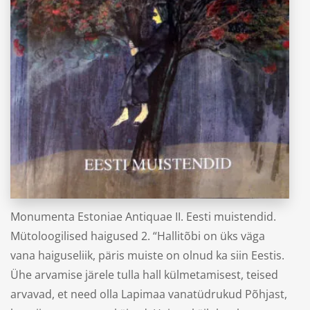
“Eesti Muistendid. Halltõbi”
Piret Paal
Monumenta Estoniae Antiquae II. Eesti muistendid.
Mütoloogilised haigused 2. “Hallitõbi on üks väga
vana haiguseliik, päris muiste on olnud ka siin Eestis.
Ühe arvamise järele tulla hall külmetamisest, teised
arvavad, et need olla Lapimaa vanatüdrukud Põhjast,