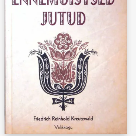
“Eesti rahva ennemuistsed jutud”
Friedrich Reinhold Kreutzwald