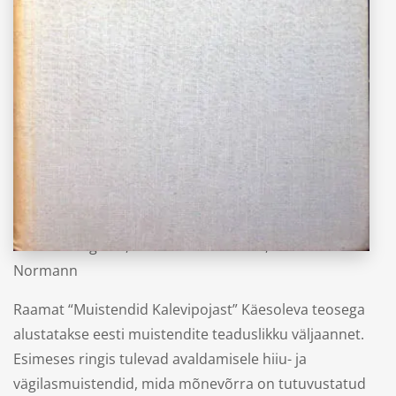
“Eesti muistendid. Hiiu- ja vägilasmuistendid I-
III. 3 raamatut”
Eduard Laugaste,
Ellen Liiv / Veskisaar,
Erna
Normann
Raamat “Muistendid Kalevipojast” Käesoleva teosega
alustatakse eesti muistendite teaduslikku väljaannet.
Esimeses ringis tulevad avaldamisele hiiu- ja
vägilasmuistendid, mida mõnevõrra on tutuvustatud